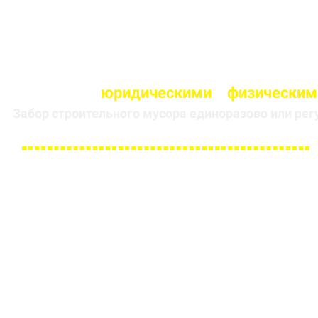
Работаем с
юридическими
и
физическим
Забор строительного мусора единоразово или рег
Заполните форму и получите
скидку 5 % на первый заказ
ИМЯ
НОМЕР ТЕЛЕФОНА *