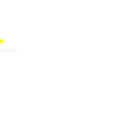
и
лицами
улярно.