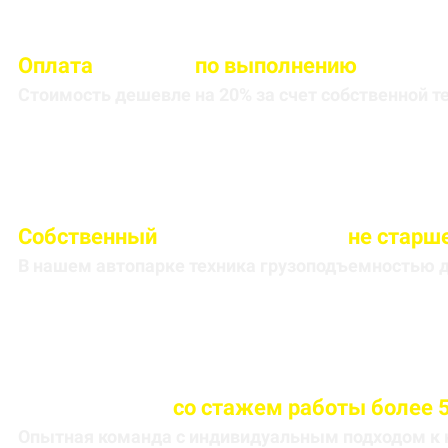
Оплата
вносится
по выполнению
кругоре
Стоимость дешевле на 20% за счет собственной т
Собственный
автопарк техники
не старше
В нашем автопарке техника грузоподъемностью до
Весь персонал
со стажем работы более 5
Опытная команда с индивидуальным подходом к