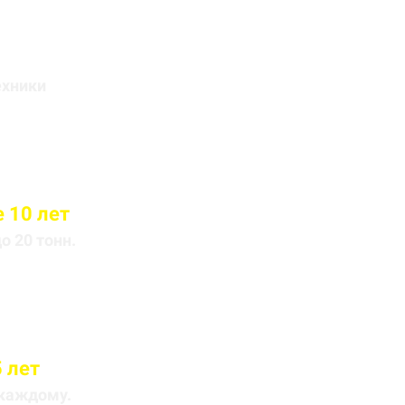
йса
ехники
 10 лет
 20 тонн.
 лет
 каждому.