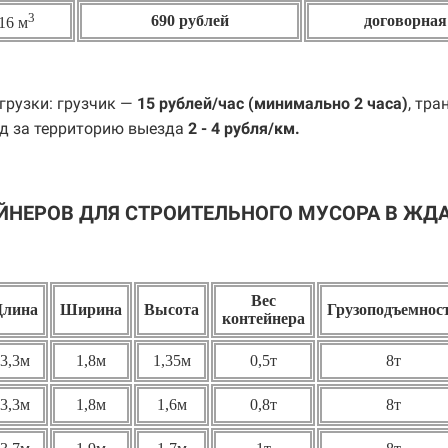
3
690 рублей
договорная
16 м
грузки: грузчик —
15 рублей/час (минимально 2 часа)
, тра
д за территорию выезда
2 - 4 рубля/км.
ЙНЕРОВ ДЛЯ СТРОИТЕЛЬНОГО МУСОРА В ЖД
Вес
Длина
Ширина
Высота
Грузоподъемнос
контейнера
3,3м
1,8м
1,35м
0,5т
8т
3,3м
1,8м
1,6м
0,8т
8т