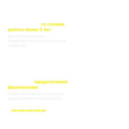
Весь персонал
со стажем
работы более 5 лет
Опытная команда с
индивидуальным подходом к
каждому.
Работаем с
юридическими
и
физическими
лицами
Забор строительного мусора
единоразово или регулярно.
Заполните