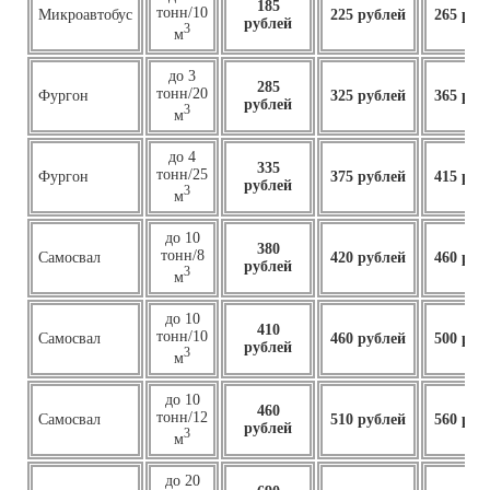
185
тонн/10
Микроавтобус
225 рублей
265 руб
рублей
3
м
до 3
285
тонн/20
Фургон
325 рублей
365 руб
рублей
3
м
до 4
335
тонн/25
Фургон
375 рублей
415 руб
рублей
3
м
до 10
380
тонн/8
Самосвал
420 рублей
460 руб
рублей
3
м
до 10
410
тонн/10
Самосвал
460
рублей
500 руб
рублей
3
м
до 10
460
тонн/12
Самосвал
510 рублей
560 руб
рублей
3
м
до 20