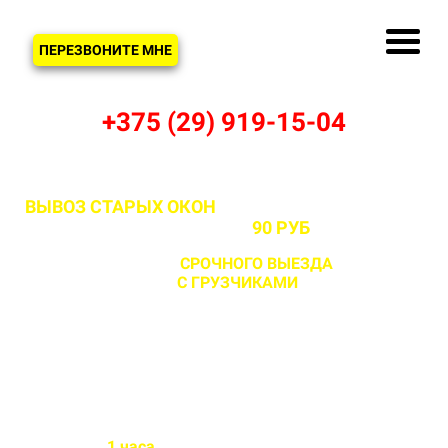
ЗВОНОК
ПЕРЕЗВОНИТЕ МНЕ
+375 (29) 919-15-04
ВЫВОЗ СТАРЫХ ОКОН
В МИНСКЕ И МИНСКОЙ
ОБЛАСТИ ОТ
90 РУБ
С ВОЗМОЖНОСТЬЮ
СРОЧНОГО ВЫЕЗДА
НА ОБЪЕКТ
ЗА 1 ЧАС
С ГРУЗЧИКАМИ
И БЕЗ
Бригада выезжает на объект
в течении
1 часа