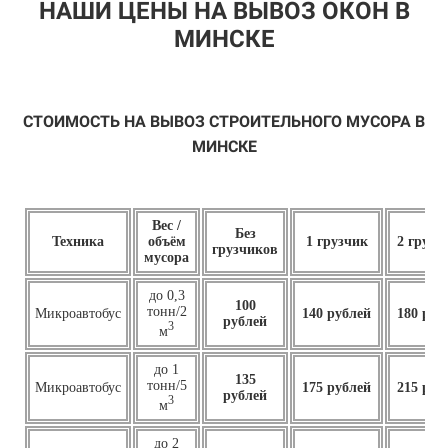
НАШИ ЦЕНЫ НА ВЫВОЗ ОКОН В
МИНСКЕ
СТОИМОСТЬ НА ВЫВОЗ СТРОИТЕЛЬНОГО МУСОРА В
МИНСКЕ
Вес /
Без
Техника
объём
1 грузчик
2 грузч
грузчиков
мусора
до 0,3
100
тонн/2
Микроавтобус
140 рублей
180 руб
рублей
3
м
до 1
135
тонн/5
Микроавтобус
175 рублей
215 руб
рублей
3
м
до 2