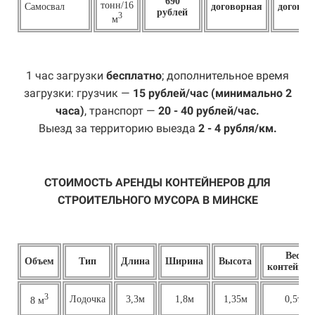
690
тонн/16
Самосвал
договорная
договор
рублей
3
м
1 час загрузки
бесплатно
; дополнительное время
загрузки: грузчик —
15 рублей/час (минимально 2
часа)
, транспорт —
20 - 40 рублей/час.
Выезд за территорию выезда
2 - 4 рубля/км.
СТОИМОСТЬ АРЕНДЫ КОНТЕЙНЕРОВ ДЛЯ
СТРОИТЕЛЬНОГО МУСОРА В МИНСКЕ
Вес
Объем
Тип
Длина
Ширина
Высота
контейнер
3
Лодочка
3,3м
1,8м
1,35м
0,5т
8 м