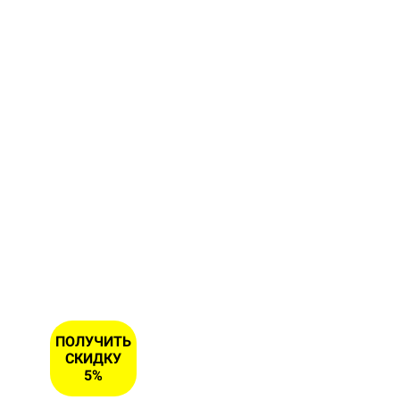
форму и
получите
скидку 5
% на
первый
заказ
ИМЯ
НОМЕР
ТЕЛЕФОНА
*
ПОЛУЧИТЬ
СКИДКУ
5%