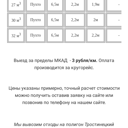
3
Пухто
6,5м
2,2м
1,9м
-
27 м
3
Пухто
6,5м
2,2м
2м
-
30 м
3
Пухто
6,5м
2,2м
2,2м
-
32 м
Выезд за пределы МКАД -
3 рубля/км.
Оплата
производится за кругорейс.
Цены указаны примерно, точный расчет стоимости
можно получить оставив заявку на сайте или
позвонив по телефону на нашем сайте.
Мы вывозим отходы на полигон Тростинецкий