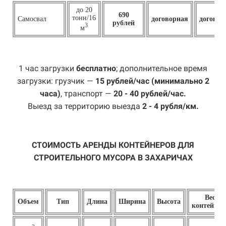
до 20
690
тонн/16
Самосвал
договорная
договор
рублей
3
м
1 час загрузки
бесплатно
; дополнительное время
загрузки: грузчик —
15 рублей/час (минимально 2
часа)
, транспорт —
20 - 40 рублей/час.
Выезд за территорию выезда
2 - 4 рубля/км.
СТОИМОСТЬ АРЕНДЫ КОНТЕЙНЕРОВ ДЛЯ
СТРОИТЕЛЬНОГО МУСОРА В ЗАХАРИЧАХ
Вес
Объем
Тип
Длина
Ширина
Высота
контейнер