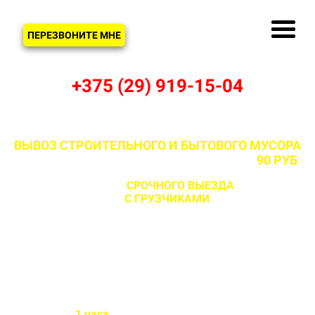
ЗВОНОК
ПЕРЕЗВОНИТЕ МНЕ
+375 (29) 919-15-04
ВЫВОЗ СТРОИТЕЛЬНОГО И БЫТОВОГО МУСОРА
В ЗАХАРИЧАХ И МИНСКОМ РАЙОНЕ ОТ
90 РУБ
С ВОЗМОЖНОСТЬЮ
СРОЧНОГО ВЫЕЗДА
НА ОБЪЕКТ
ЗА 1 ЧАС
С ГРУЗЧИКАМИ
И БЕЗ
Бригада выезжает на объект
в течении
1 часа