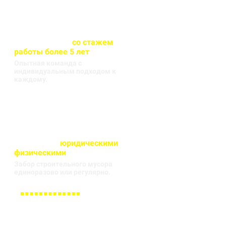
Весь персонал
со стажем
работы более 5 лет
Опытная команда с
индивидуальным подходом к
каждому.
Работаем с
юридическими
и
физическими
лицами
Забор строительного мусора
единоразово или регулярно.
Заполните