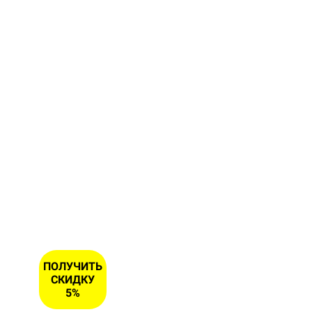
форму и
получите
скидку 5
% на
первый
заказ
ИМЯ
НОМЕР
ТЕЛЕФОНА
*
ПОЛУЧИТЬ
СКИДКУ
5%