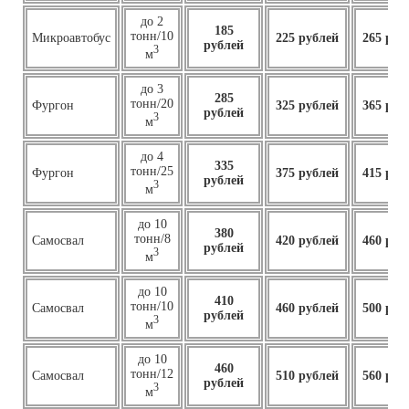
до 2
185
тонн/10
Микроавтобус
225 рублей
265 руб
рублей
3
м
до 3
285
тонн/20
Фургон
325 рублей
365 руб
рублей
3
м
до 4
335
тонн/25
Фургон
375 рублей
415 руб
рублей
3
м
до 10
380
тонн/8
Самосвал
420 рублей
460 руб
рублей
3
м
до 10
410
тонн/10
Самосвал
460
рублей
500 руб
рублей
3
м
до 10
460
тонн/12
Самосвал
510 рублей
560 руб
рублей
3
м