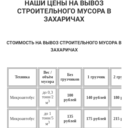
НАШИ ЦЕНЫ НА ВЫВОЗ
СТРОИТЕЛЬНОГО МУСОРА В
ЗАХАРИЧАХ
СТОИМОСТЬ НА ВЫВОЗ СТРОИТЕЛЬНОГО МУСОРА В
ЗАХАРИЧАХ
Вес /
Без
Техника
объём
1 грузчик
2 грузч
грузчиков
мусора
до 0,3
100
тонн/2
Микроавтобус
140 рублей
180 руб
рублей
3
м
до 1
135
тонн/5
Микроавтобус
175 рублей
215 руб
рублей
3
м