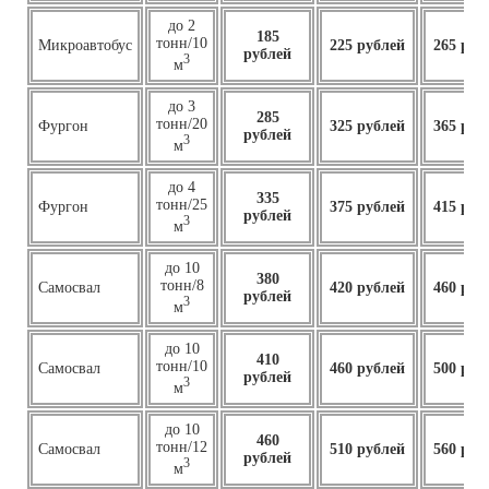
до 2
185
тонн/10
Микроавтобус
225 рублей
265 руб
рублей
3
м
до 3
285
тонн/20
Фургон
325 рублей
365 руб
рублей
3
м
до 4
335
тонн/25
Фургон
375 рублей
415 руб
рублей
3
м
до 10
380
тонн/8
Самосвал
420 рублей
460 руб
рублей
3
м
до 10
410
тонн/10
Самосвал
460
рублей
500 руб
рублей
3
м
до 10
460
тонн/12
Самосвал
510 рублей
560 руб
рублей
3
м