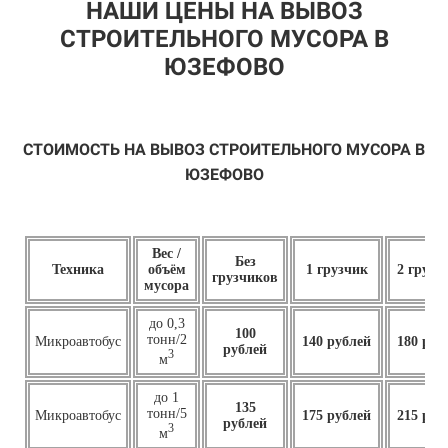
НАШИ ЦЕНЫ НА ВЫВОЗ
СТРОИТЕЛЬНОГО МУСОРА В
ЮЗЕФОВО
СТОИМОСТЬ НА ВЫВОЗ СТРОИТЕЛЬНОГО МУСОРА В
ЮЗЕФОВО
Вес /
Без
Техника
объём
1 грузчик
2 грузч
грузчиков
мусора
до 0,3
100
тонн/2
Микроавтобус
140 рублей
180 руб
рублей
3
м
до 1
135
тонн/5
Микроавтобус
175 рублей
215 руб
рублей
3
м