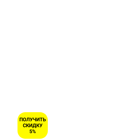
форму и
получите
скидку 5
% на
первый
заказ
ИМЯ
НОМЕР
ТЕЛЕФОНА
*
ПОЛУЧИТЬ
СКИДКУ
5%