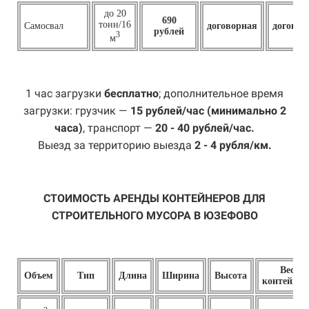
до 20
690
тонн/16
Самосвал
договорная
договор
рублей
3
м
1 час загрузки
бесплатно
; дополнительное время
загрузки: грузчик —
15 рублей/час (минимально 2
часа)
, транспорт —
20 - 40 рублей/час.
Выезд за территорию выезда
2 - 4 рубля/км.
СТОИМОСТЬ АРЕНДЫ КОНТЕЙНЕРОВ ДЛЯ
СТРОИТЕЛЬНОГО МУСОРА В ЮЗЕФОВО
Вес
Объем
Тип
Длина
Ширина
Высота
контейнер