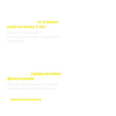
Весь персонал
со стажем
работы более 5 лет
Опытная команда с
индивидуальным подходом к
каждому.
Работаем с
юридическими
и
физическими
лицами
Забор строительного мусора
единоразово или регулярно.
Заполните