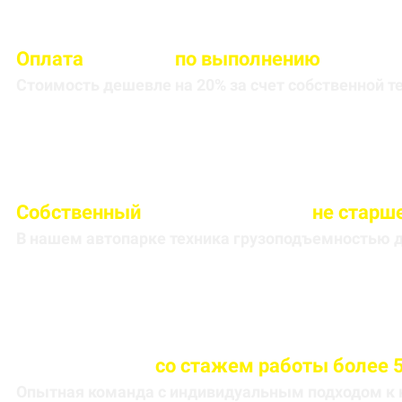
Оплата
вносится
по выполнению
кругоре
Стоимость дешевле на 20% за счет собственной т
Собственный
автопарк техники
не старше
В нашем автопарке техника грузоподъемностью до
Весь персонал
со стажем работы более 5
Опытная команда с индивидуальным подходом к