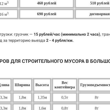
3
460 рублей
510 рублей
12 м
3
690 рублей
договорная
16 м
грузки: грузчик —
15 рублей/час (минимально 2 часа)
, тра
д за территорию выезда
2 - 4 рубля/км.
РОВ ДЛЯ СТРОИТЕЛЬНОГО МУСОРА В БОЛЬШ
Вес
Длина
Ширина
Высота
Грузоподъемнос
контейнера
3,3м
1,8м
1,35м
0,5т
8т
3,3м
1,8м
1,6м
0,8т
8т