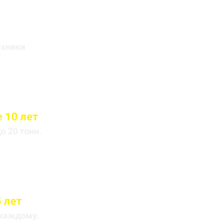
йса
ехники
 10 лет
 20 тонн.
 лет
 каждому.