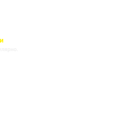
и
лицами
улярно.