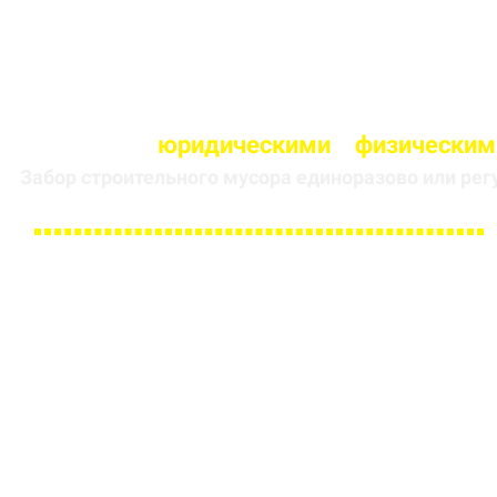
Работаем с
юридическими
и
физическим
Забор строительного мусора единоразово или рег
Заполните форму и получите
скидку 5 % на первый заказ
ИМЯ
НОМЕР ТЕЛЕФОНА *