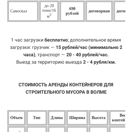
до 20
690
тонн/16
Самосвал
договорная
договор
рублей
3
м
1 час загрузки
бесплатно
; дополнительное время
загрузки: грузчик —
15 рублей/час (минимально 2
часа)
, транспорт —
20 - 40 рублей/час.
Выезд за территорию выезда
2 - 4 рубля/км.
СТОИМОСТЬ АРЕНДЫ КОНТЕЙНЕРОВ ДЛЯ
СТРОИТЕЛЬНОГО МУСОРА В ВОЛМЕ
Вес
Объем
Тип
Длина
Ширина
Высота
контейнер