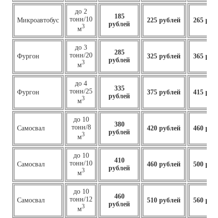
до 2
185
тонн/10
Микроавтобус
225 рублей
265 руб
рублей
3
м
до 3
285
тонн/20
Фургон
325 рублей
365 руб
рублей
3
м
до 4
335
тонн/25
Фургон
375 рублей
415 руб
рублей
3
м
до 10
380
тонн/8
Самосвал
420 рублей
460 руб
рублей
3
м
до 10
410
тонн/10
Самосвал
460
рублей
500 руб
рублей
3
м
до 10
460
тонн/12
Самосвал
510 рублей
560 руб
рублей
3
м