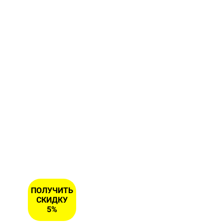
форму и
получите
скидку 5
% на
первый
заказ
ИМЯ
НОМЕР
ТЕЛЕФОНА
*
ПОЛУЧИТЬ
СКИДКУ
5%