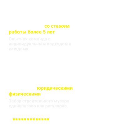
Весь персонал
со стажем
работы более 5 лет
Опытная команда с
индивидуальным подходом к
каждому.
Работаем с
юридическими
и
физическими
лицами
Забор строительного мусора
единоразово или регулярно.
Заполните