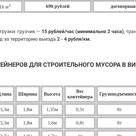
3
690 рублей
договорная
16 м
грузки: грузчик —
15 рублей/час (минимально 2 часа)
, тра
д за территорию выезда
2 - 4 рубля/км.
ЕЙНЕРОВ ДЛЯ СТРОИТЕЛЬНОГО МУСОРА В В
Вес
Длина
Ширина
Высота
Грузоподъемнос
контейнера
3,3м
1,8м
1,35м
0,5т
8т
3,3м
1,8м
1,6м
0,8т
8т