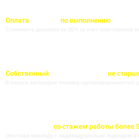
Оплата
вносится
по выполнению
кругоре
Стоимость дешевле на 20% за счет собственной т
Собственный
автопарк техники
не старше
В нашем автопарке техника грузоподъемностью до
Весь персонал
со стажем работы более 5
Опытная команда с индивидуальным подходом к