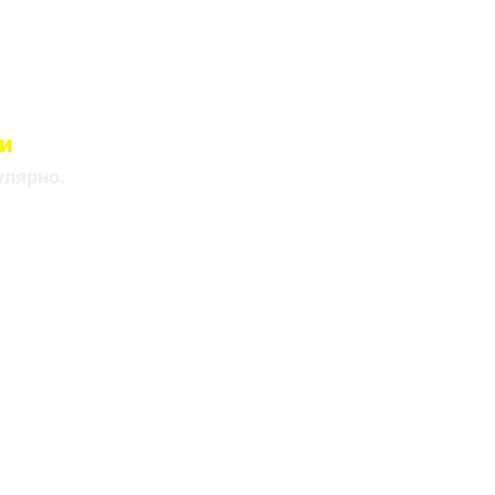
и
лицами
улярно.