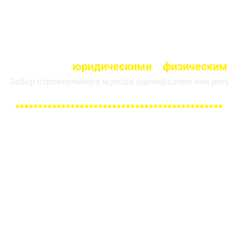
Работаем с
юридическими
и
физическим
Забор строительного мусора единоразово или рег
Заполните форму и получите
скидку 5 % на первый заказ
ИМЯ
НОМЕР ТЕЛЕФОНА *