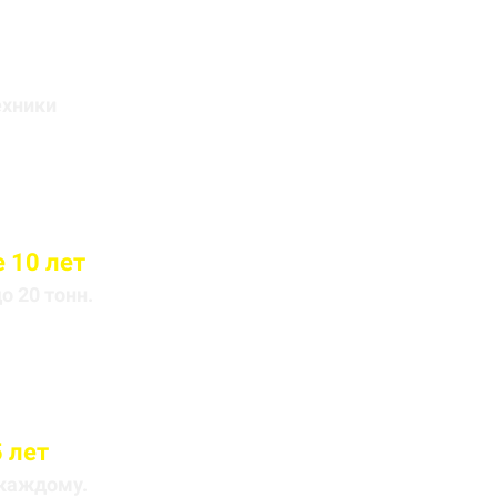
йса
ехники
 10 лет
 20 тонн.
 лет
 каждому.