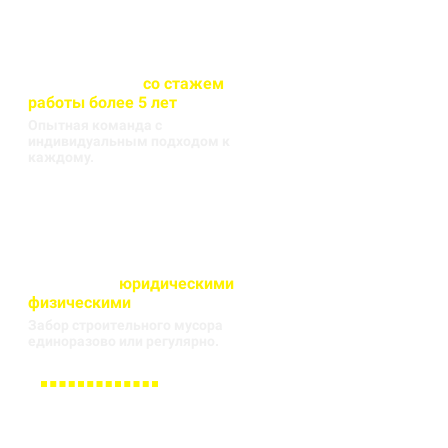
Весь персонал
со стажем
работы более 5 лет
Опытная команда с
индивидуальным подходом к
каждому.
Работаем с
юридическими
и
физическими
лицами
Забор строительного мусора
единоразово или регулярно.
Заполните