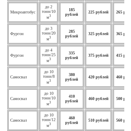
до 2
185
тонн/10
Микроавтобус
225 рублей
265 руб
рублей
3
м
до 3
285
тонн/20
Фургон
325 рублей
365 руб
рублей
3
м
до 4
335
тонн/25
Фургон
375 рублей
415 руб
рублей
3
м
до 10
380
тонн/8
Самосвал
420 рублей
460 руб
рублей
3
м
до 10
410
тонн/10
Самосвал
460
рублей
500 руб
рублей
3
м
до 10
460
тонн/12
Самосвал
510 рублей
560 руб
рублей
3
м