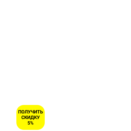
форму и
получите
скидку 5
% на
первый
заказ
ИМЯ
НОМЕР
ТЕЛЕФОНА
*
ПОЛУЧИТЬ
СКИДКУ
5%