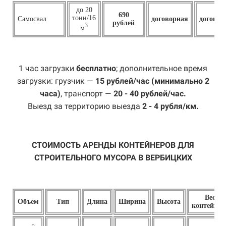
до 20
690
тонн/16
Самосвал
договорная
договор
рублей
3
м
1 час загрузки
бесплатно
; дополнительное время
загрузки: грузчик —
15 рублей/час (минимально 2
часа)
, транспорт —
20 - 40 рублей/час.
Выезд за территорию выезда
2 - 4 рубля/км.
СТОИМОСТЬ АРЕНДЫ КОНТЕЙНЕРОВ ДЛЯ
СТРОИТЕЛЬНОГО МУСОРА В ВЕРБИЦКИХ
Вес
Объем
Тип
Длина
Ширина
Высота
контейнер