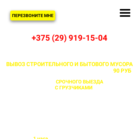
ЗВОНОК
ПЕРЕЗВОНИТЕ МНЕ
+375 (29) 919-15-04
ВЫВОЗ СТРОИТЕЛЬНОГО И БЫТОВОГО МУСОРА
В ВЕРБИЦКИХ И МИНСКОМ РАЙОНЕ ОТ
90 РУБ
С ВОЗМОЖНОСТЬЮ
СРОЧНОГО ВЫЕЗДА
НА ОБЪЕКТ
ЗА 1 ЧАС
С ГРУЗЧИКАМИ
И БЕЗ
Бригада выезжает на объект
в течении
1 часа