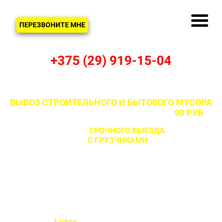
ЗВОНОК
ПЕРЕЗВОНИТЕ МНЕ
+375 (29) 919-15-04
ВЫВОЗ СТРОИТЕЛЬНОГО И БЫТОВОГО МУСОРА
В УГЛЯНАХ И МИНСКОМ РАЙОНЕ ОТ
90 РУБ
С ВОЗМОЖНОСТЬЮ
СРОЧНОГО ВЫЕЗДА
НА ОБЪЕКТ
ЗА 1 ЧАС
С ГРУЗЧИКАМИ
И БЕЗ
Бригада выезжает на объект
в течении
1 часа