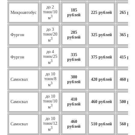
до 2
185
тонн/10
Микроавтобус
225 рублей
265 руб
рублей
3
м
до 3
285
тонн/20
Фургон
325 рублей
365 руб
рублей
3
м
до 4
335
тонн/25
Фургон
375 рублей
415 руб
рублей
3
м
до 10
380
тонн/8
Самосвал
420 рублей
460 руб
рублей
3
м
до 10
410
тонн/10
Самосвал
460
рублей
500 руб
рублей
3
м
до 10
460
тонн/12
Самосвал
510 рублей
560 руб
рублей
3
м