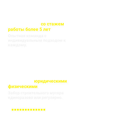
Весь персонал
со стажем
работы более 5 лет
Опытная команда с
индивидуальным подходом к
каждому.
Работаем с
юридическими
и
физическими
лицами
Забор строительного мусора
единоразово или регулярно.
Заполните