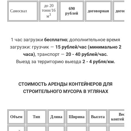
до 20
690
тонн/16
Самосвал
договорная
договор
рублей
3
м
1 час загрузки
бесплатно
; дополнительное время
загрузки: грузчик —
15 рублей/час (минимально 2
часа)
, транспорт —
20 - 40 рублей/час.
Выезд за территорию выезда
2 - 4 рубля/км.
СТОИМОСТЬ АРЕНДЫ КОНТЕЙНЕРОВ ДЛЯ
СТРОИТЕЛЬНОГО МУСОРА В УГЛЯНАХ
Вес
Объем
Тип
Длина
Ширина
Высота
контейнер