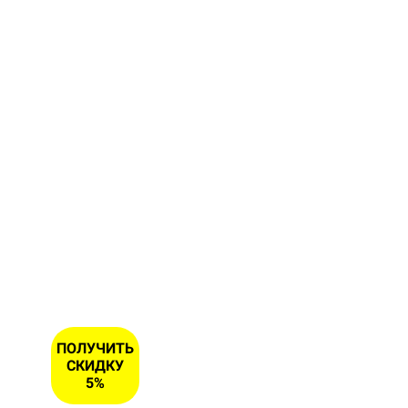
форму и
получите
скидку 5
% на
первый
заказ
ИМЯ
НОМЕР
ТЕЛЕФОНА
*
ПОЛУЧИТЬ
СКИДКУ
5%