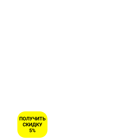
форму и
получите
скидку 5
% на
первый
заказ
ИМЯ
НОМЕР
ТЕЛЕФОНА
*
ПОЛУЧИТЬ
СКИДКУ
5%