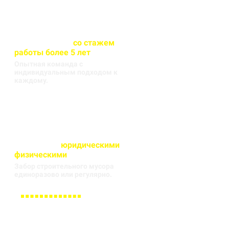
Весь персонал
со стажем
работы более 5 лет
Опытная команда с
индивидуальным подходом к
каждому.
Работаем с
юридическими
и
физическими
лицами
Забор строительного мусора
единоразово или регулярно.
Заполните