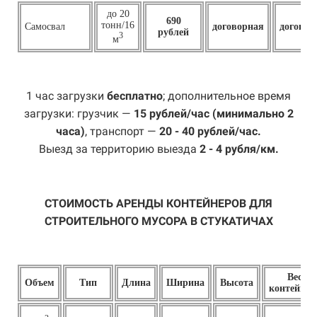
до 20
690
тонн/16
Самосвал
договорная
договор
рублей
3
м
1 час загрузки
бесплатно
; дополнительное время
загрузки: грузчик —
15 рублей/час (минимально 2
часа)
, транспорт —
20 - 40 рублей/час.
Выезд за территорию выезда
2 - 4 рубля/км.
СТОИМОСТЬ АРЕНДЫ КОНТЕЙНЕРОВ ДЛЯ
СТРОИТЕЛЬНОГО МУСОРА В СТУКАТИЧАХ
Вес
Объем
Тип
Длина
Ширина
Высота
контейнер