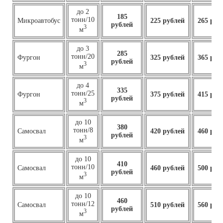
до 2
185
тонн/10
Микроавтобус
225 рублей
265 руб
рублей
3
м
до 3
285
тонн/20
Фургон
325 рублей
365 руб
рублей
3
м
до 4
335
тонн/25
Фургон
375 рублей
415 руб
рублей
3
м
до 10
380
тонн/8
Самосвал
420 рублей
460 руб
рублей
3
м
до 10
410
тонн/10
Самосвал
460
рублей
500 руб
рублей
3
м
до 10
460
тонн/12
Самосвал
510 рублей
560 руб
рублей
3
м