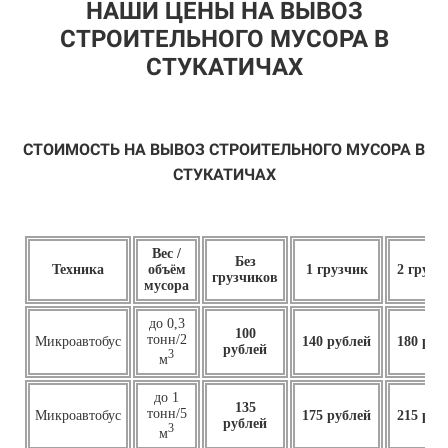
НАШИ ЦЕНЫ НА ВЫВОЗ
СТРОИТЕЛЬНОГО МУСОРА В
СТУКАТИЧАХ
СТОИМОСТЬ НА ВЫВОЗ СТРОИТЕЛЬНОГО МУСОРА В
СТУКАТИЧАХ
Вес /
Без
Техника
объём
1 грузчик
2 грузч
грузчиков
мусора
до 0,3
100
тонн/2
Микроавтобус
140 рублей
180 руб
рублей
3
м
до 1
135
тонн/5
Микроавтобус
175 рублей
215 руб
рублей
3
м