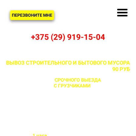
ЗВОНОК
ПЕРЕЗВОНИТЕ МНЕ
+375 (29) 919-15-04
ВЫВОЗ СТРОИТЕЛЬНОГО И БЫТОВОГО МУСОРА
В СТУКАТИЧАХ И МИНСКОМ РАЙОНЕ ОТ
90 РУБ
С ВОЗМОЖНОСТЬЮ
СРОЧНОГО ВЫЕЗДА
НА ОБЪЕКТ
ЗА 1 ЧАС
С ГРУЗЧИКАМИ
И БЕЗ
Бригада выезжает на объект
в течении
1 часа