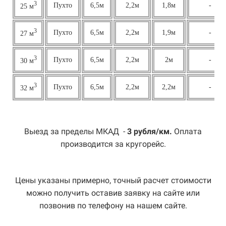
3
Пухто
6,5м
2,2м
1,8м
-
25 м
3
Пухто
6,5м
2,2м
1,9м
-
27 м
3
Пухто
6,5м
2,2м
2м
-
30 м
3
Пухто
6,5м
2,2м
2,2м
-
32 м
Выезд за пределы МКАД -
3 рубля/км.
Оплата
производится за кругорейс.
Цены указаны примерно, точный расчет стоимости
можно получить оставив заявку на сайте или
позвонив по телефону на нашем сайте.