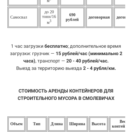
м
до 20
690
тонн/16
Самосвал
договорная
договор
рублей
3
м
1 час загрузки
бесплатно
; дополнительное время
загрузки: грузчик —
15 рублей/час (минимально 2
часа)
, транспорт —
20 - 40 рублей/час.
Выезд за территорию выезда
2 - 4 рубля/км.
СТОИМОСТЬ АРЕНДЫ КОНТЕЙНЕРОВ ДЛЯ
СТРОИТЕЛЬНОГО МУСОРА В СМОЛЕВИЧАХ
Вес
Объем
Тип
Длина
Ширина
Высота
контейнер