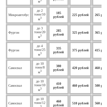
3
м
до 2
185
тонн/10
Микроавтобус
225 рублей
265 руб
рублей
3
м
до 3
285
тонн/20
Фургон
325 рублей
365 руб
рублей
3
м
до 4
335
тонн/25
Фургон
375 рублей
415 руб
рублей
3
м
до 10
380
тонн/8
Самосвал
420 рублей
460 руб
рублей
3
м
до 10
410
тонн/10
Самосвал
460
рублей
500 руб
рублей
3
м
до 10
460
тонн/12
Самосвал
510 рублей
560 руб
рублей
3