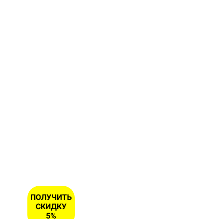
Заполните
форму и
получите
скидку 5
% на
первый
заказ
ИМЯ
НОМЕР
ТЕЛЕФОНА
*
ПОЛУЧИТЬ
СКИДКУ
5%