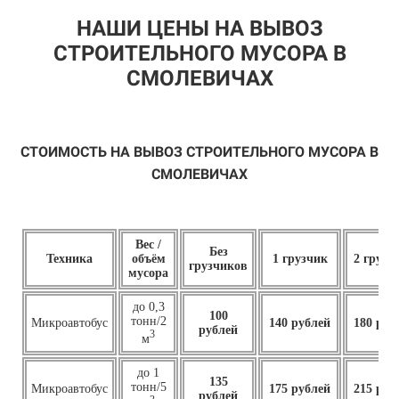
НАШИ ЦЕНЫ НА ВЫВОЗ
СТРОИТЕЛЬНОГО МУСОРА В
СМОЛЕВИЧАХ
СТОИМОСТЬ НА ВЫВОЗ СТРОИТЕЛЬНОГО МУСОРА В
СМОЛЕВИЧАХ
Вес /
Без
Техника
объём
1 грузчик
2 грузч
грузчиков
мусора
до 0,3
100
тонн/2
Микроавтобус
140 рублей
180 руб
рублей
3
м
до 1
135
тонн/5
Микроавтобус
175 рублей
215 руб
рублей