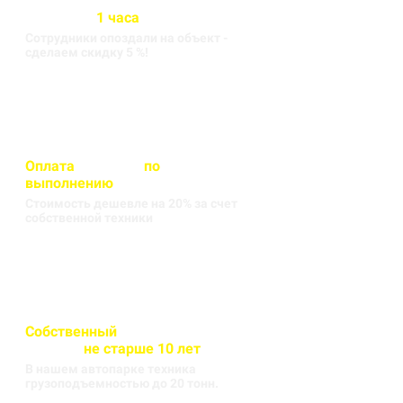
Бригада выезжает на объект
в течении
1 часа
Сотрудники опоздали на объект -
сделаем скидку 5 %!
Оплата
вносится
по
выполнению
кругорейса
Стоимость дешевле на 20% за счет
собственной техники
Собственный
автопарк
техники
не старше 10 лет
В нашем автопарке техника
грузоподъемностью до 20 тонн.