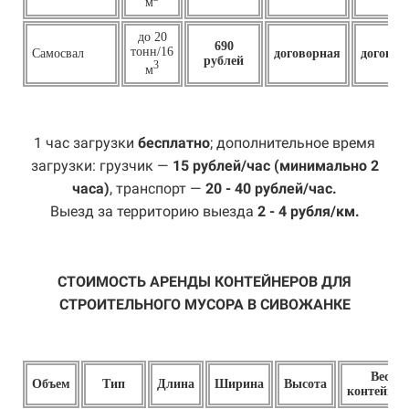
м
до 20
690
тонн/16
Самосвал
договорная
договор
рублей
3
м
1 час загрузки
бесплатно
; дополнительное время
загрузки: грузчик —
15 рублей/час (минимально 2
часа)
, транспорт —
20 - 40 рублей/час.
Выезд за территорию выезда
2 - 4 рубля/км.
СТОИМОСТЬ АРЕНДЫ КОНТЕЙНЕРОВ ДЛЯ
СТРОИТЕЛЬНОГО МУСОРА В СИВОЖАНКЕ
Вес
Объем
Тип
Длина
Ширина
Высота
контейнер