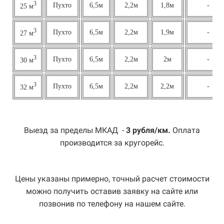
3
Пухто
6,5м
2,2м
1,8м
-
25 м
3
Пухто
6,5м
2,2м
1,9м
-
27 м
3
Пухто
6,5м
2,2м
2м
-
30 м
3
Пухто
6,5м
2,2м
2,2м
-
32 м
Выезд за пределы МКАД -
3 рубля/км.
Оплата
производится за кругорейс.
Цены указаны примерно, точный расчет стоимости
можно получить оставив заявку на сайте или
позвонив по телефону на нашем сайте.