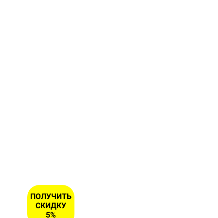
Заполните
форму и
получите
скидку 5
% на
первый
заказ
ИМЯ
НОМЕР
ТЕЛЕФОНА
*
ПОЛУЧИТЬ
СКИДКУ
5%