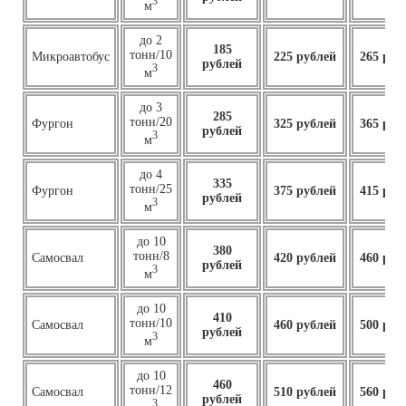
3
м
до 2
185
тонн/10
Микроавтобус
225 рублей
265 руб
рублей
3
м
до 3
285
тонн/20
Фургон
325 рублей
365 руб
рублей
3
м
до 4
335
тонн/25
Фургон
375 рублей
415 руб
рублей
3
м
до 10
380
тонн/8
Самосвал
420 рублей
460 руб
рублей
3
м
до 10
410
тонн/10
Самосвал
460
рублей
500 руб
рублей
3
м
до 10
460
тонн/12
Самосвал
510 рублей
560 руб
рублей
3