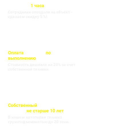
Бригада выезжает на объект
в течении
1 часа
Сотрудники опоздали на объект -
сделаем скидку 5 %!
Оплата
вносится
по
выполнению
кругорейса
Стоимость дешевле на 20% за счет
собственной техники
Собственный
автопарк
техники
не старше 10 лет
В нашем автопарке техника
грузоподъемностью до 20 тонн.