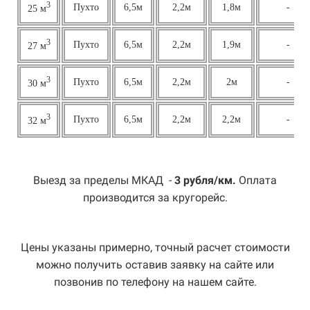
3
Пухто
6,5м
2,2м
1,8м
-
25 м
3
Пухто
6,5м
2,2м
1,9м
-
27 м
3
Пухто
6,5м
2,2м
2м
-
30 м
3
Пухто
6,5м
2,2м
2,2м
-
32 м
Выезд за пределы МКАД -
3 рубля/км.
Оплата
производится за кругорейс.
Цены указаны примерно, точный расчет стоимости
можно получить оставив заявку на сайте или
позвонив по телефону на нашем сайте.