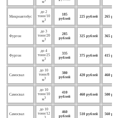
3
м
до 2
185
тонн/10
Микроавтобус
225 рублей
265 руб
рублей
3
м
до 3
285
тонн/20
Фургон
325 рублей
365 руб
рублей
3
м
до 4
335
тонн/25
Фургон
375 рублей
415 руб
рублей
3
м
до 10
380
тонн/8
Самосвал
420 рублей
460 руб
рублей
3
м
до 10
410
тонн/10
Самосвал
460
рублей
500 руб
рублей
3
м
до 10
460
тонн/12
Самосвал
510 рублей
560 руб
рублей
3