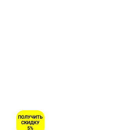
Заполните
форму и
получите
скидку 5
% на
первый
заказ
ИМЯ
НОМЕР
ТЕЛЕФОНА
*
ПОЛУЧИТЬ
СКИДКУ
5%