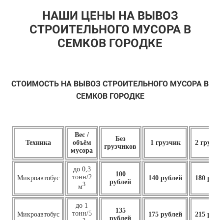
НАШИ ЦЕНЫ НА ВЫВОЗ
СТРОИТЕЛЬНОГО МУСОРА В
СЕМКОВ ГОРОДКЕ
СТОИМОСТЬ НА ВЫВОЗ СТРОИТЕЛЬНОГО МУСОРА В
СЕМКОВ ГОРОДКЕ
Вес /
Без
Техника
объём
1 грузчик
2 грузч
грузчиков
мусора
до 0,3
100
тонн/2
Микроавтобус
140 рублей
180 руб
рублей
3
м
до 1
135
тонн/5
Микроавтобус
175 рублей
215 руб
рублей