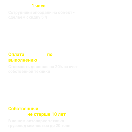
Бригада выезжает на объект
в течении
1 часа
Сотрудники опоздали на объект -
сделаем скидку 5 %!
Оплата
вносится
по
выполнению
кругорейса
Стоимость дешевле на 20% за счет
собственной техники
Собственный
автопарк
техники
не старше 10 лет
В нашем автопарке техника
грузоподъемностью до 20 тонн.