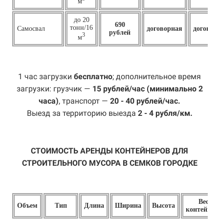
м
до 20
690
тонн/16
Самосвал
договорная
договор
рублей
3
м
1 час загрузки
бесплатно
; дополнительное время
загрузки: грузчик —
15 рублей/час (минимально 2
часа)
, транспорт —
20 - 40 рублей/час.
Выезд за территорию выезда
2 - 4 рубля/км.
СТОИМОСТЬ АРЕНДЫ КОНТЕЙНЕРОВ ДЛЯ
СТРОИТЕЛЬНОГО МУСОРА В СЕМКОВ ГОРОДКЕ
Вес
Объем
Тип
Длина
Ширина
Высота
контейнер