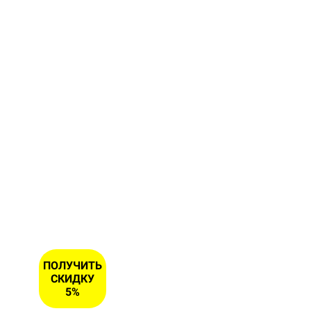
форму и
получите
скидку 5
% на
первый
заказ
ИМЯ
НОМЕР
ТЕЛЕФОНА
*
ПОЛУЧИТЬ
СКИДКУ
5%