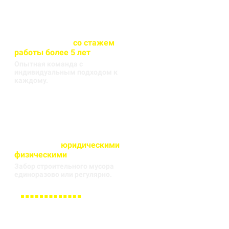
Весь персонал
со стажем
работы более 5 лет
Опытная команда с
индивидуальным подходом к
каждому.
Работаем с
юридическими
и
физическими
лицами
Забор строительного мусора
единоразово или регулярно.
Заполните