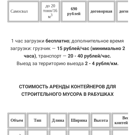
до 20
690
тонн/16
Самосвал
договорная
договор
рублей
3
м
1 час загрузки
бесплатно
; дополнительное время
загрузки: грузчик —
15 рублей/час (минимально 2
часа)
, транспорт —
20 - 40 рублей/час.
Выезд за территорию выезда
2 - 4 рубля/км.
СТОИМОСТЬ АРЕНДЫ КОНТЕЙНЕРОВ ДЛЯ
СТРОИТЕЛЬНОГО МУСОРА В РАБУШКАХ
Вес
Объем
Тип
Длина
Ширина
Высота
контейнер