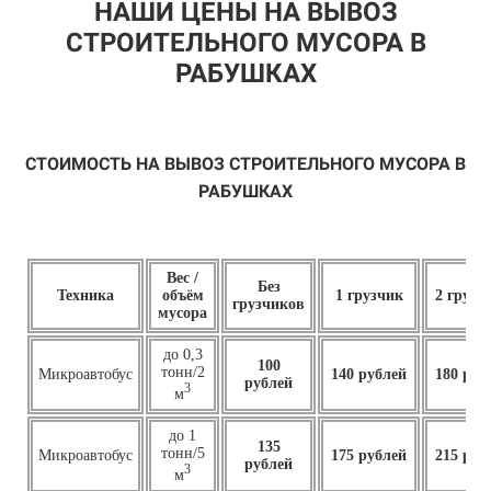
НАШИ ЦЕНЫ НА ВЫВОЗ
СТРОИТЕЛЬНОГО МУСОРА В
РАБУШКАХ
СТОИМОСТЬ НА ВЫВОЗ СТРОИТЕЛЬНОГО МУСОРА В
РАБУШКАХ
Вес /
Без
Техника
объём
1 грузчик
2 грузч
грузчиков
мусора
до 0,3
100
тонн/2
Микроавтобус
140 рублей
180 руб
рублей
3
м
до 1
135
тонн/5
Микроавтобус
175 рублей
215 руб
рублей
3
м