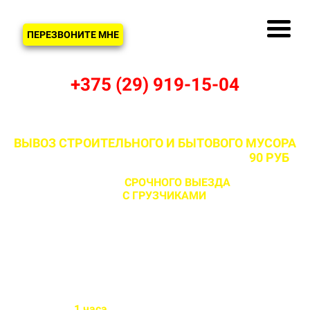
ЗВОНОК
ПЕРЕЗВОНИТЕ МНЕ
+375 (29) 919-15-04
ВЫВОЗ СТРОИТЕЛЬНОГО И БЫТОВОГО МУСОРА
В РАБУШКАХ И МИНСКОМ РАЙОНЕ ОТ
90 РУБ
С ВОЗМОЖНОСТЬЮ
СРОЧНОГО ВЫЕЗДА
НА ОБЪЕКТ
ЗА 1 ЧАС
С ГРУЗЧИКАМИ
И БЕЗ
Бригада выезжает на объект
в течении
1 часа