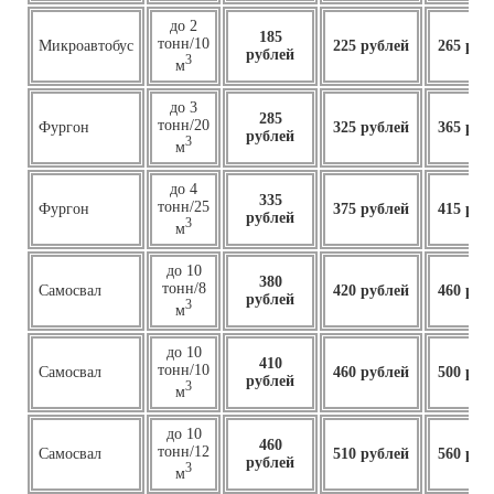
до 2
185
тонн/10
Микроавтобус
225 рублей
265 руб
рублей
3
м
до 3
285
тонн/20
Фургон
325 рублей
365 руб
рублей
3
м
до 4
335
тонн/25
Фургон
375 рублей
415 руб
рублей
3
м
до 10
380
тонн/8
Самосвал
420 рублей
460 руб
рублей
3
м
до 10
410
тонн/10
Самосвал
460
рублей
500 руб
рублей
3
м
до 10
460
тонн/12
Самосвал
510 рублей
560 руб
рублей
3
м