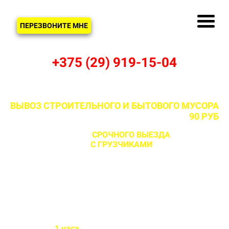
ЗВОНОК
ПЕРЕЗВОНИТЕ МНЕ
+375 (29) 919-15-04
ВЫВОЗ СТРОИТЕЛЬНОГО И БЫТОВОГО МУСОРА
В ПЕНЯКЕ И ДЗЕРЖИНСКОМ РАЙОНЕ ОТ
90 РУБ
С ВОЗМОЖНОСТЬЮ
СРОЧНОГО ВЫЕЗДА
НА ОБЪЕКТ
ЗА 1 ЧАС
С ГРУЗЧИКАМИ
И БЕЗ
Бригада выезжает на объект
в течении
1 часа