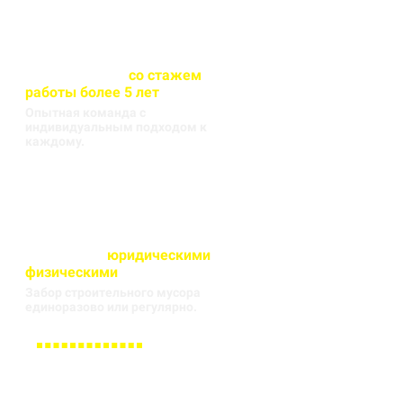
Весь персонал
со стажем
работы более 5 лет
Опытная команда с
индивидуальным подходом к
каждому.
Работаем с
юридическими
и
физическими
лицами
Забор строительного мусора
единоразово или регулярно.
Заполните