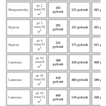
до 2
185
тонн/10
Микроавтобус
225 рублей
265 руб
рублей
3
м
до 3
285
тонн/20
Фургон
325 рублей
365 руб
рублей
3
м
до 4
335
тонн/25
Фургон
375 рублей
415 руб
рублей
3
м
до 10
380
тонн/8
Самосвал
420 рублей
460 руб
рублей
3
м
до 10
410
тонн/10
Самосвал
460
рублей
500 руб
рублей
3
м
до 10
460
тонн/12
Самосвал
510 рублей
560 руб
рублей
3
м