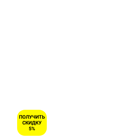
форму и
получите
скидку 5
% на
первый
заказ
ИМЯ
НОМЕР
ТЕЛЕФОНА
*
ПОЛУЧИТЬ
СКИДКУ
5%