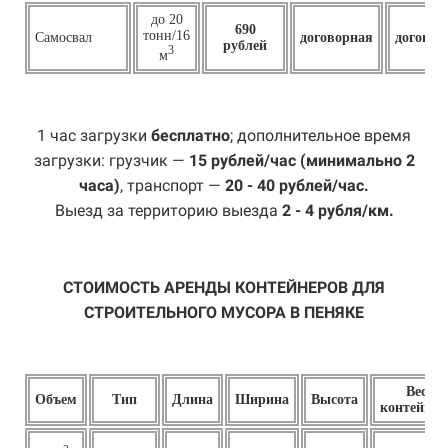
до 20
690
тонн/16
Самосвал
договорная
договор
рублей
3
м
1 час загрузки
бесплатно
; дополнительное время
загрузки: грузчик —
15 рублей/час (минимально 2
часа)
, транспорт —
20 - 40 рублей/час.
Выезд за территорию выезда
2 - 4 рубля/км.
СТОИМОСТЬ АРЕНДЫ КОНТЕЙНЕРОВ ДЛЯ
СТРОИТЕЛЬНОГО МУСОРА В ПЕНЯКЕ
Вес
Объем
Тип
Длина
Ширина
Высота
контейнер