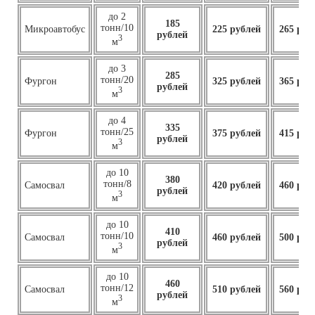
до 2
185
тонн/10
Микроавтобус
225 рублей
265 руб
рублей
3
м
до 3
285
тонн/20
Фургон
325 рублей
365 руб
рублей
3
м
до 4
335
тонн/25
Фургон
375 рублей
415 руб
рублей
3
м
до 10
380
тонн/8
Самосвал
420 рублей
460 руб
рублей
3
м
до 10
410
тонн/10
Самосвал
460
рублей
500 руб
рублей
3
м
до 10
460
тонн/12
Самосвал
510 рублей
560 руб
рублей
3
м