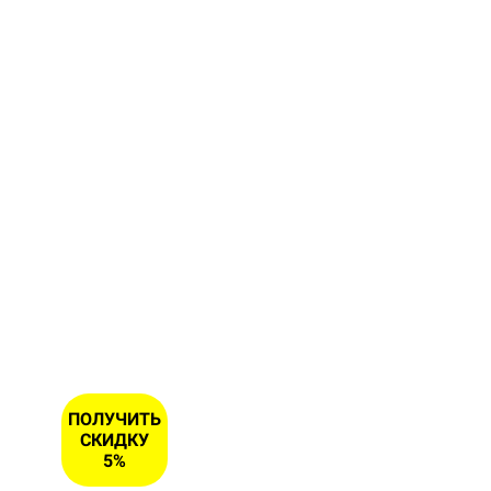
форму и
получите
скидку 5
% на
первый
заказ
ИМЯ
НОМЕР
ТЕЛЕФОНА
*
ПОЛУЧИТЬ
СКИДКУ
5%