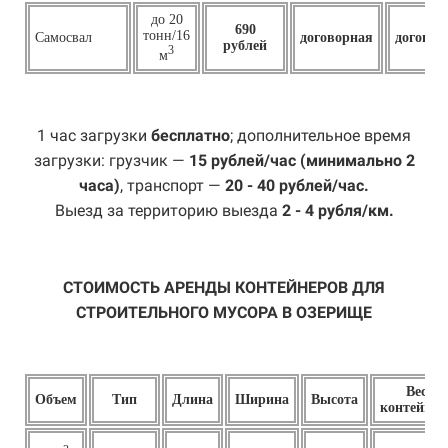
до 20
690
тонн/16
Самосвал
договорная
договор
рублей
3
м
1 час загрузки
бесплатно
; дополнительное время
загрузки: грузчик —
15 рублей/час (минимально 2
часа)
, транспорт —
20 - 40 рублей/час.
Выезд за территорию выезда
2 - 4 рубля/км.
СТОИМОСТЬ АРЕНДЫ КОНТЕЙНЕРОВ ДЛЯ
СТРОИТЕЛЬНОГО МУСОРА В ОЗЕРИЩЕ
Вес
Объем
Тип
Длина
Ширина
Высота
контейнер