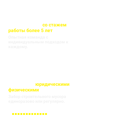
Весь персонал
со стажем
работы более 5 лет
Опытная команда с
индивидуальным подходом к
каждому.
Работаем с
юридическими
и
физическими
лицами
Забор строительного мусора
единоразово или регулярно.
Заполните