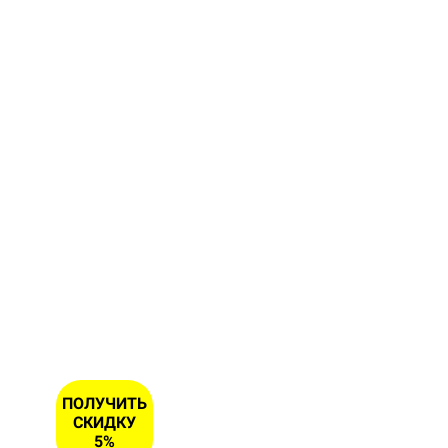
Заполните
форму и
получите
скидку 5
% на
первый
заказ
ИМЯ
НОМЕР
ТЕЛЕФОНА
*
ПОЛУЧИТЬ
СКИДКУ
5%