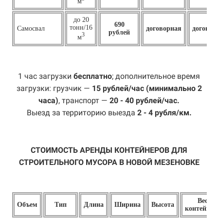
м
до 20
690
тонн/16
Самосвал
договорная
договор
рублей
3
м
1 час загрузки
бесплатно
; дополнительное время
загрузки: грузчик —
15 рублей/час (минимально 2
часа)
, транспорт —
20 - 40 рублей/час.
Выезд за территорию выезда
2 - 4 рубля/км.
СТОИМОСТЬ АРЕНДЫ КОНТЕЙНЕРОВ ДЛЯ
СТРОИТЕЛЬНОГО МУСОРА В НОВОЙ МЕЗЕНОВКЕ
Вес
Объем
Тип
Длина
Ширина
Высота
контейнер