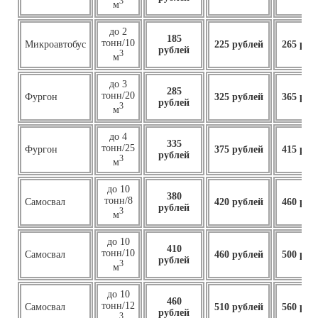
3
м
до 2
185
тонн/10
Микроавтобус
225 рублей
265 руб
рублей
3
м
до 3
285
тонн/20
Фургон
325 рублей
365 руб
рублей
3
м
до 4
335
тонн/25
Фургон
375 рублей
415 руб
рублей
3
м
до 10
380
тонн/8
Самосвал
420 рублей
460 руб
рублей
3
м
до 10
410
тонн/10
Самосвал
460
рублей
500 руб
рублей
3
м
до 10
460
тонн/12
Самосвал
510 рублей
560 руб
рублей
3