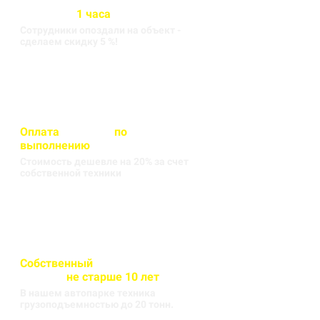
Бригада выезжает на объект
в течении
1 часа
Сотрудники опоздали на объект -
сделаем скидку 5 %!
Оплата
вносится
по
выполнению
кругорейса
Стоимость дешевле на 20% за счет
собственной техники
Собственный
автопарк
техники
не старше 10 лет
В нашем автопарке техника
грузоподъемностью до 20 тонн.