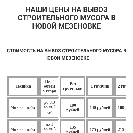
НАШИ ЦЕНЫ НА ВЫВОЗ
СТРОИТЕЛЬНОГО МУСОРА В
НОВОЙ МЕЗЕНОВКЕ
СТОИМОСТЬ НА ВЫВОЗ СТРОИТЕЛЬНОГО МУСОРА В
НОВОЙ МЕЗЕНОВКЕ
Вес /
Без
Техника
объём
1 грузчик
2 грузч
грузчиков
мусора
до 0,3
100
тонн/2
Микроавтобус
140 рублей
180 руб
рублей
3
м
до 1
135
тонн/5
Микроавтобус
175 рублей
215 руб
рублей