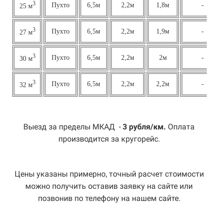
3
Пухто
6,5м
2,2м
1,8м
-
25 м
3
Пухто
6,5м
2,2м
1,9м
-
27 м
3
Пухто
6,5м
2,2м
2м
-
30 м
3
Пухто
6,5м
2,2м
2,2м
-
32 м
Выезд за пределы МКАД -
3 рубля/км.
Оплата
производится за кругорейс.
Цены указаны примерно, точный расчет стоимости
можно получить оставив заявку на сайте или
позвонив по телефону на нашем сайте.