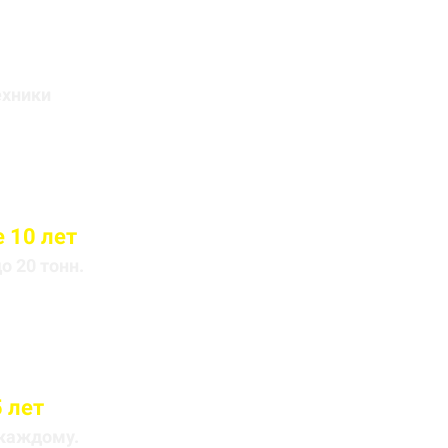
йса
ехники
 10 лет
 20 тонн.
 лет
 каждому.