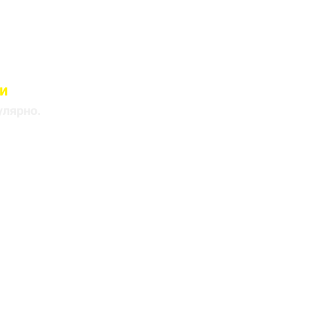
и
лицами
улярно.