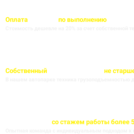
Оплата
вносится
по выполнению
кругоре
Стоимость дешевле на 20% за счет собственной т
Собственный
автопарк техники
не старше
В нашем автопарке техника грузоподъемностью до
Весь персонал
со стажем работы более 5
Опытная команда с индивидуальным подходом к