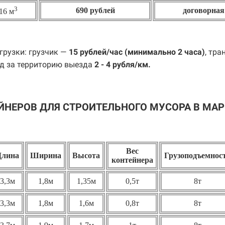
3
690 рублей
договорная
16 м
грузки: грузчик —
15 рублей/час (минимально 2 часа)
, тра
д за территорию выезда
2 - 4 рубля/км.
ЙНЕРОВ ДЛЯ СТРОИТЕЛЬНОГО МУСОРА В МА
Вес
Длина
Ширина
Высота
Грузоподъемнос
контейнера
3,3м
1,8м
1,35м
0,5т
8т
3,3м
1,8м
1,6м
0,8т
8т