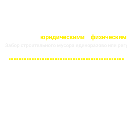
Работаем с
юридическими
и
физическим
Забор строительного мусора единоразово или рег
Заполните форму и получите
скидку 5 % на первый заказ
ИМЯ
НОМЕР ТЕЛЕФОНА *