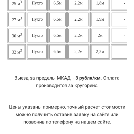
3
Пухто
6,5м
2,2м
1,8м
-
25 м
3
Пухто
6,5м
2,2м
1,9м
-
27 м
3
Пухто
6,5м
2,2м
2м
-
30 м
3
Пухто
6,5м
2,2м
2,2м
-
32 м
Выезд за пределы МКАД -
3 рубля/км.
Оплата
производится за кругорейс.
Цены указаны примерно, точный расчет стоимости
можно получить оставив заявку на сайте или
позвонив по телефону на нашем сайте.