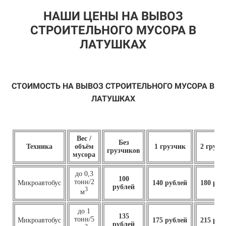
НАШИ ЦЕНЫ НА ВЫВОЗ
СТРОИТЕЛЬНОГО МУСОРА В
ЛАТУШКАХ
СТОИМОСТЬ НА ВЫВОЗ СТРОИТЕЛЬНОГО МУСОРА В
ЛАТУШКАХ
Вес /
Без
Техника
объём
1 грузчик
2 грузч
грузчиков
мусора
до 0,3
100
тонн/2
Микроавтобус
140 рублей
180 руб
рублей
3
м
до 1
135
тонн/5
Микроавтобус
175 рублей
215 руб
рублей