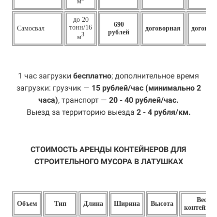
м
до 20
690
тонн/16
Самосвал
договорная
договор
рублей
3
м
1 час загрузки
бесплатно
; дополнительное время
загрузки: грузчик —
15 рублей/час (минимально 2
часа)
, транспорт —
20 - 40 рублей/час.
Выезд за территорию выезда
2 - 4 рубля/км.
СТОИМОСТЬ АРЕНДЫ КОНТЕЙНЕРОВ ДЛЯ
СТРОИТЕЛЬНОГО МУСОРА В ЛАТУШКАХ
Вес
Объем
Тип
Длина
Ширина
Высота
контейнер