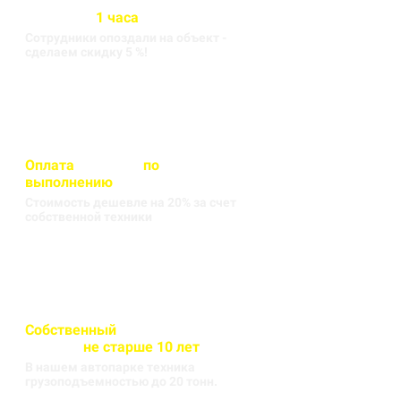
Бригада выезжает на объект
в течении
1 часа
Сотрудники опоздали на объект -
сделаем скидку 5 %!
Оплата
вносится
по
выполнению
кругорейса
Стоимость дешевле на 20% за счет
собственной техники
Собственный
автопарк
техники
не старше 10 лет
В нашем автопарке техника
грузоподъемностью до 20 тонн.