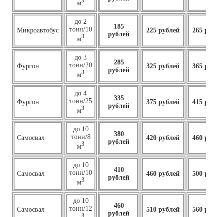
3
м
до 2
185
тонн/10
Микроавтобус
225 рублей
265 руб
рублей
3
м
до 3
285
тонн/20
Фургон
325 рублей
365 руб
рублей
3
м
до 4
335
тонн/25
Фургон
375 рублей
415 руб
рублей
3
м
до 10
380
тонн/8
Самосвал
420 рублей
460 руб
рублей
3
м
до 10
410
тонн/10
Самосвал
460
рублей
500 руб
рублей
3
м
до 10
460
тонн/12
Самосвал
510 рублей
560 руб
рублей
3