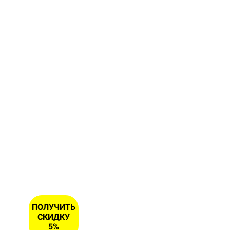
Заполните
форму и
получите
скидку 5
% на
первый
заказ
ИМЯ
НОМЕР
ТЕЛЕФОНА
*
ПОЛУЧИТЬ
СКИДКУ
5%