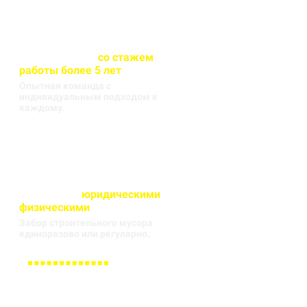
Весь персонал
со стажем
работы более 5 лет
Опытная команда с
индивидуальным подходом к
каждому.
Работаем с
юридическими
и
физическими
лицами
Забор строительного мусора
единоразово или регулярно.
Заполните