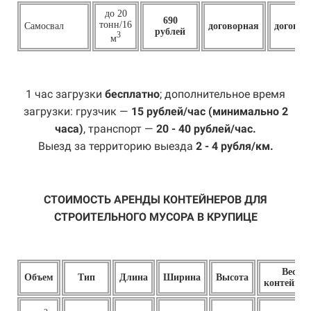
до 20
690
тонн/16
Самосвал
договорная
договор
рублей
3
м
1 час загрузки
бесплатно
; дополнительное время
загрузки: грузчик —
15 рублей/час (минимально 2
часа)
, транспорт —
20 - 40 рублей/час.
Выезд за территорию выезда
2 - 4 рубля/км.
СТОИМОСТЬ АРЕНДЫ КОНТЕЙНЕРОВ ДЛЯ
СТРОИТЕЛЬНОГО МУСОРА В КРУПИЦЕ
Вес
Объем
Тип
Длина
Ширина
Высота
контейнер