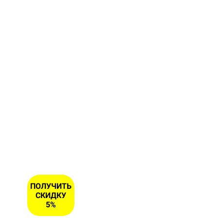
форму и
получите
скидку 5
% на
первый
заказ
ИМЯ
НОМЕР
ТЕЛЕФОНА
*
ПОЛУЧИТЬ
СКИДКУ
5%