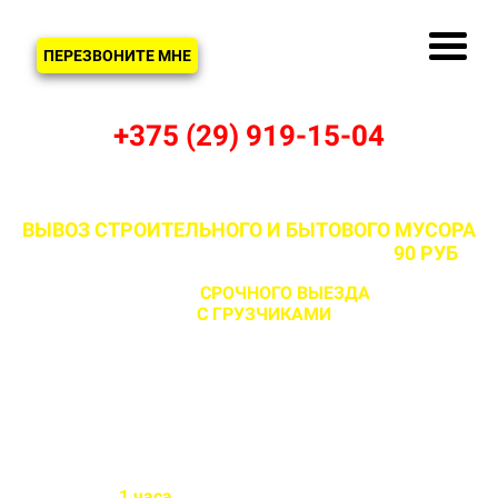
ЗВОНОК
ПЕРЕЗВОНИТЕ МНЕ
+375 (29) 919-15-04
ВЫВОЗ СТРОИТЕЛЬНОГО И БЫТОВОГО МУСОРА
В КРУПИЦЕ И МИНСКОМ РАЙОНЕ ОТ
90 РУБ
С ВОЗМОЖНОСТЬЮ
СРОЧНОГО ВЫЕЗДА
НА ОБЪЕКТ
ЗА 1 ЧАС
С ГРУЗЧИКАМИ
И БЕЗ
Бригада выезжает на объект
в течении
1 часа