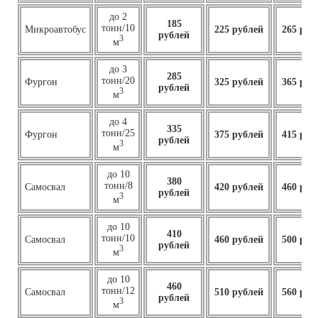
до 2
185
тонн/10
Микроавтобус
225 рублей
265 руб
рублей
3
м
до 3
285
тонн/20
Фургон
325 рублей
365 руб
рублей
3
м
до 4
335
тонн/25
Фургон
375 рублей
415 руб
рублей
3
м
до 10
380
тонн/8
Самосвал
420 рублей
460 руб
рублей
3
м
до 10
410
тонн/10
Самосвал
460
рублей
500 руб
рублей
3
м
до 10
460
тонн/12
Самосвал
510 рублей
560 руб
рублей
3
м