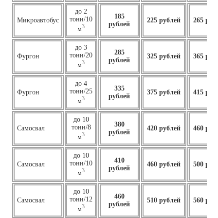
до 2
185
тонн/10
Микроавтобус
225 рублей
265 руб
рублей
3
м
до 3
285
тонн/20
Фургон
325 рублей
365 руб
рублей
3
м
до 4
335
тонн/25
Фургон
375 рублей
415 руб
рублей
3
м
до 10
380
тонн/8
Самосвал
420 рублей
460 руб
рублей
3
м
до 10
410
тонн/10
Самосвал
460
рублей
500 руб
рублей
3
м
до 10
460
тонн/12
Самосвал
510 рублей
560 руб
рублей
3
м