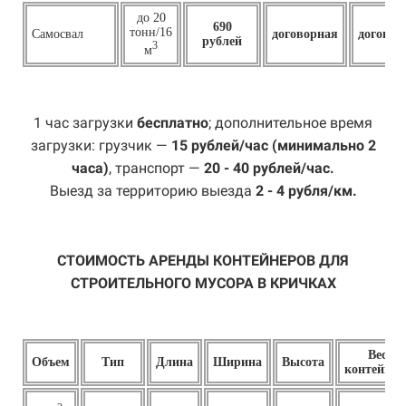
до 20
690
тонн/16
Самосвал
договорная
договор
рублей
3
м
1 час загрузки
бесплатно
; дополнительное время
загрузки: грузчик —
15 рублей/час (минимально 2
часа)
, транспорт —
20 - 40 рублей/час.
Выезд за территорию выезда
2 - 4 рубля/км.
СТОИМОСТЬ АРЕНДЫ КОНТЕЙНЕРОВ ДЛЯ
СТРОИТЕЛЬНОГО МУСОРА В КРИЧКАХ
Вес
Объем
Тип
Длина
Ширина
Высота
контейнер