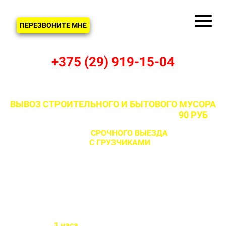
ЗВОНОК
ПЕРЕЗВОНИТЕ МНЕ
+375 (29) 919-15-04
ВЫВОЗ СТРОИТЕЛЬНОГО И БЫТОВОГО МУСОРА
В КРИЧКАХ И МИНСКОМ РАЙОНЕ ОТ
90 РУБ
С ВОЗМОЖНОСТЬЮ
СРОЧНОГО ВЫЕЗДА
НА ОБЪЕКТ
ЗА 1 ЧАС
С ГРУЗЧИКАМИ
И БЕЗ
Бригада выезжает на объект
в течении
1 часа