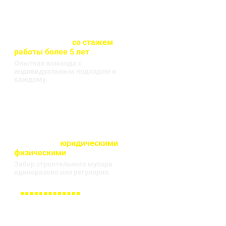
Весь персонал
со стажем
работы более 5 лет
Опытная команда с
индивидуальным подходом к
каждому.
Работаем с
юридическими
и
физическими
лицами
Забор строительного мусора
единоразово или регулярно.
Заполните