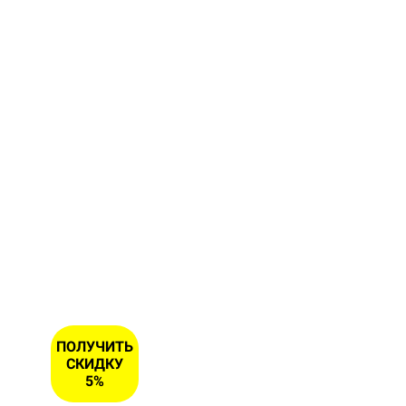
форму и
получите
скидку 5
% на
первый
заказ
ИМЯ
НОМЕР
ТЕЛЕФОНА
*
ПОЛУЧИТЬ
СКИДКУ
5%