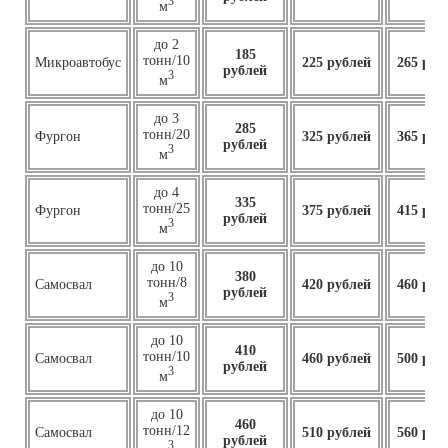
3
м
до 2
185
тонн/10
Микроавтобус
225 рублей
265 руб
рублей
3
м
до 3
285
тонн/20
Фургон
325 рублей
365 руб
рублей
3
м
до 4
335
тонн/25
Фургон
375 рублей
415 руб
рублей
3
м
до 10
380
тонн/8
Самосвал
420 рублей
460 руб
рублей
3
м
до 10
410
тонн/10
Самосвал
460
рублей
500 руб
рублей
3
м
до 10
460
тонн/12
Самосвал
510 рублей
560 руб
рублей
3