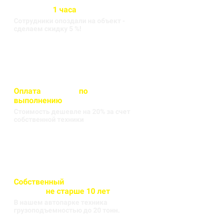
Бригада выезжает на объект
в течении
1 часа
Сотрудники опоздали на объект -
сделаем скидку 5 %!
Оплата
вносится
по
выполнению
кругорейса
Стоимость дешевле на 20% за счет
собственной техники
Собственный
автопарк
техники
не старше 10 лет
В нашем автопарке техника
грузоподъемностью до 20 тонн.