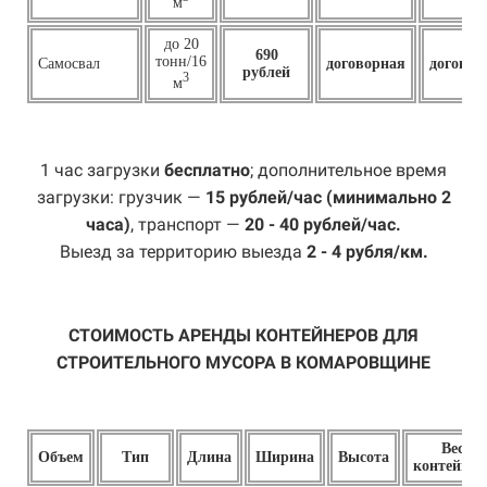
м
до 20
690
тонн/16
Самосвал
договорная
договор
рублей
3
м
1 час загрузки
бесплатно
; дополнительное время
загрузки: грузчик —
15 рублей/час (минимально 2
часа)
, транспорт —
20 - 40 рублей/час.
Выезд за территорию выезда
2 - 4 рубля/км.
СТОИМОСТЬ АРЕНДЫ КОНТЕЙНЕРОВ ДЛЯ
СТРОИТЕЛЬНОГО МУСОРА В КОМАРОВЩИНЕ
Вес
Объем
Тип
Длина
Ширина
Высота
контейнер