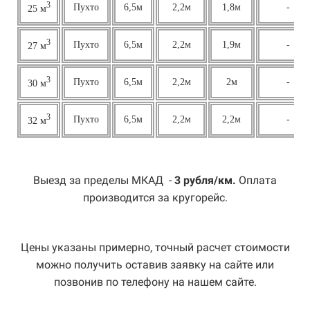
3
Пухто
6,5м
2,2м
1,8м
-
25 м
3
Пухто
6,5м
2,2м
1,9м
-
27 м
3
Пухто
6,5м
2,2м
2м
-
30 м
3
Пухто
6,5м
2,2м
2,2м
-
32 м
Выезд за пределы МКАД -
3 рубля/км.
Оплата
производится за кругорейс.
Цены указаны примерно, точный расчет стоимости
можно получить оставив заявку на сайте или
позвонив по телефону на нашем сайте.