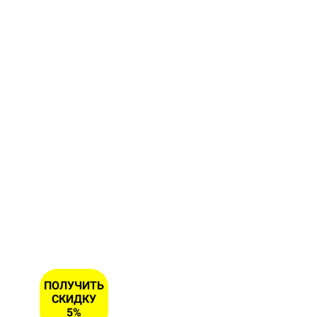
Заполните
форму и
получите
скидку 5
% на
первый
заказ
ИМЯ
НОМЕР
ТЕЛЕФОНА
*
ПОЛУЧИТЬ
СКИДКУ
5%