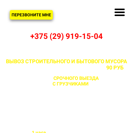
ЗВОНОК
ПЕРЕЗВОНИТЕ МНЕ
+375 (29) 919-15-04
ВЫВОЗ СТРОИТЕЛЬНОГО И БЫТОВОГО МУСОРА
В КАЗЕКОВО И МИНСКОМ РАЙОНЕ ОТ
90 РУБ
С ВОЗМОЖНОСТЬЮ
СРОЧНОГО ВЫЕЗДА
НА ОБЪЕКТ
ЗА 1 ЧАС
С ГРУЗЧИКАМИ
И БЕЗ
Бригада выезжает на объект
в течении
1 часа