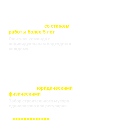
Весь персонал
со стажем
работы более 5 лет
Опытная команда с
индивидуальным подходом к
каждому.
Работаем с
юридическими
и
физическими
лицами
Забор строительного мусора
единоразово или регулярно.
Заполните