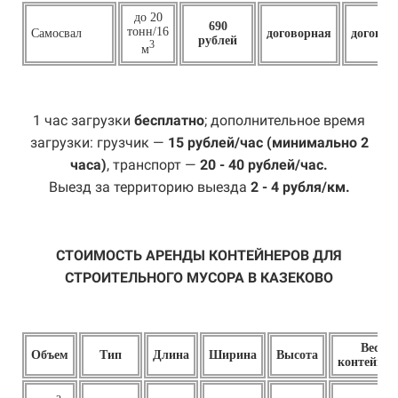
до 20
690
тонн/16
Самосвал
договорная
договор
рублей
3
м
1 час загрузки
бесплатно
; дополнительное время
загрузки: грузчик —
15 рублей/час (минимально 2
часа)
, транспорт —
20 - 40 рублей/час.
Выезд за территорию выезда
2 - 4 рубля/км.
СТОИМОСТЬ АРЕНДЫ КОНТЕЙНЕРОВ ДЛЯ
СТРОИТЕЛЬНОГО МУСОРА В КАЗЕКОВО
Вес
Объем
Тип
Длина
Ширина
Высота
контейнер