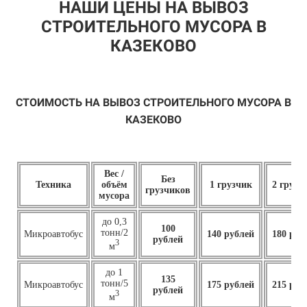
НАШИ ЦЕНЫ НА ВЫВОЗ
СТРОИТЕЛЬНОГО МУСОРА В
КАЗЕКОВО
СТОИМОСТЬ НА ВЫВОЗ СТРОИТЕЛЬНОГО МУСОРА В
КАЗЕКОВО
Вес /
Без
Техника
объём
1 грузчик
2 грузч
грузчиков
мусора
до 0,3
100
тонн/2
Микроавтобус
140 рублей
180 руб
рублей
3
м
до 1
135
тонн/5
Микроавтобус
175 рублей
215 руб
рублей
3
м