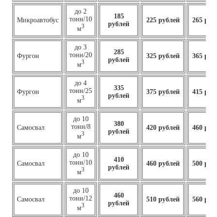
до 2
185
тонн/10
Микроавтобус
225 рублей
265 руб
рублей
3
м
до 3
285
тонн/20
Фургон
325 рублей
365 руб
рублей
3
м
до 4
335
тонн/25
Фургон
375 рублей
415 руб
рублей
3
м
до 10
380
тонн/8
Самосвал
420 рублей
460 руб
рублей
3
м
до 10
410
тонн/10
Самосвал
460
рублей
500 руб
рублей
3
м
до 10
460
тонн/12
Самосвал
510 рублей
560 руб
рублей
3
м