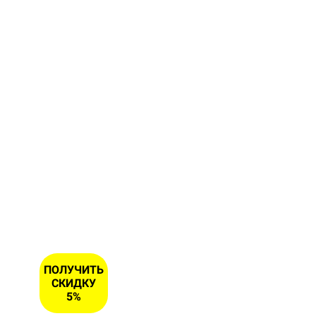
форму и
получите
скидку 5
% на
первый
заказ
ИМЯ
НОМЕР
ТЕЛЕФОНА
*
ПОЛУЧИТЬ
СКИДКУ
5%