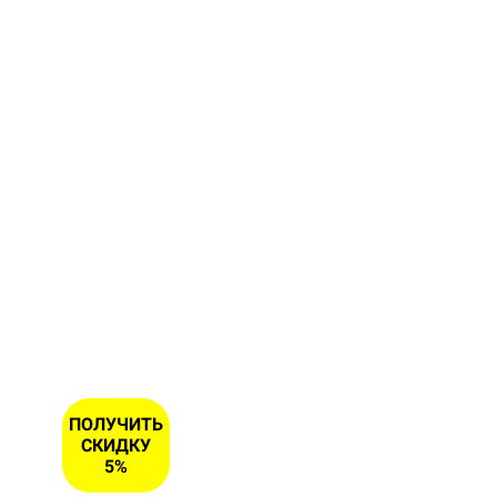
форму и
получите
скидку 5
% на
первый
заказ
ИМЯ
НОМЕР
ТЕЛЕФОНА
*
ПОЛУЧИТЬ
СКИДКУ
5%