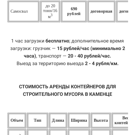
до 20
690
тонн/16
Самосвал
договорная
договор
рублей
3
м
1 час загрузки
бесплатно
; дополнительное время
загрузки: грузчик —
15 рублей/час (минимально 2
часа)
, транспорт —
20 - 40 рублей/час.
Выезд за территорию выезда
2 - 4 рубля/км.
СТОИМОСТЬ АРЕНДЫ КОНТЕЙНЕРОВ ДЛЯ
СТРОИТЕЛЬНОГО МУСОРА В КАМЕНЦЕ
Вес
Объем
Тип
Длина
Ширина
Высота
контейнер