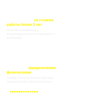
Весь персонал
со стажем
работы более 5 лет
Опытная команда с
индивидуальным подходом к
каждому.
Работаем с
юридическими
и
физическими
лицами
Забор строительного мусора
единоразово или регулярно.
Заполните