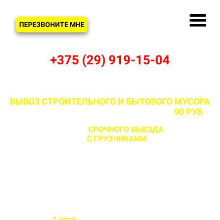
ЗВОНОК
ПЕРЕЗВОНИТЕ МНЕ
+375 (29) 919-15-04
ВЫВОЗ СТРОИТЕЛЬНОГО И БЫТОВОГО МУСОРА
В КАМЕНЦЕ И МИНСКОМ РАЙОНЕ ОТ
90 РУБ
С ВОЗМОЖНОСТЬЮ
СРОЧНОГО ВЫЕЗДА
НА ОБЪЕКТ
ЗА 1 ЧАС
С ГРУЗЧИКАМИ
И БЕЗ
Бригада выезжает на объект
в течении
1 часа