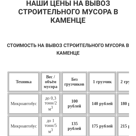
НАШИ ЦЕНЫ НА ВЫВОЗ
СТРОИТЕЛЬНОГО МУСОРА В
КАМЕНЦЕ
СТОИМОСТЬ НА ВЫВОЗ СТРОИТЕЛЬНОГО МУСОРА В
КАМЕНЦЕ
Вес /
Без
Техника
объём
1 грузчик
2 грузч
грузчиков
мусора
до 0,3
100
тонн/2
Микроавтобус
140 рублей
180 руб
рублей
3
м
до 1
135
тонн/5
Микроавтобус
175 рублей
215 руб
рублей
3
м