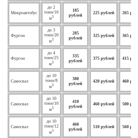
до 2
185
тонн/10
Микроавтобус
225 рублей
265 руб
рублей
3
м
до 3
285
тонн/20
Фургон
325 рублей
365 руб
рублей
3
м
до 4
335
тонн/25
Фургон
375 рублей
415 руб
рублей
3
м
до 10
380
тонн/8
Самосвал
420 рублей
460 руб
рублей
3
м
до 10
410
тонн/10
Самосвал
460
рублей
500 руб
рублей
3
м
до 10
460
тонн/12
Самосвал
510 рублей
560 руб
рублей
3
м