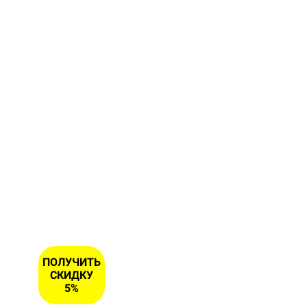
форму и
получите
скидку 5
% на
первый
заказ
ИМЯ
НОМЕР
ТЕЛЕФОНА
*
ПОЛУЧИТЬ
СКИДКУ
5%