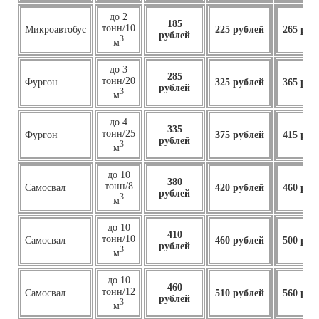
до 2
185
тонн/10
Микроавтобус
225 рублей
265 руб
рублей
3
м
до 3
285
тонн/20
Фургон
325 рублей
365 руб
рублей
3
м
до 4
335
тонн/25
Фургон
375 рублей
415 руб
рублей
3
м
до 10
380
тонн/8
Самосвал
420 рублей
460 руб
рублей
3
м
до 10
410
тонн/10
Самосвал
460
рублей
500 руб
рублей
3
м
до 10
460
тонн/12
Самосвал
510 рублей
560 руб
рублей
3
м