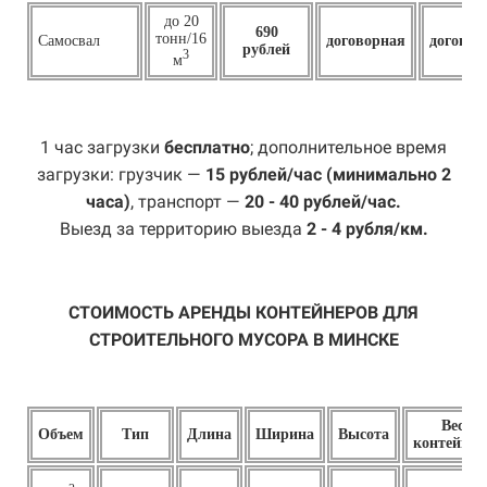
до 20
690
тонн/16
Самосвал
договорная
договор
рублей
3
м
1 час загрузки
бесплатно
; дополнительное время
загрузки: грузчик —
15 рублей/час (минимально 2
часа)
, транспорт —
20 - 40 рублей/час.
Выезд за территорию выезда
2 - 4 рубля/км.
СТОИМОСТЬ АРЕНДЫ КОНТЕЙНЕРОВ ДЛЯ
СТРОИТЕЛЬНОГО МУСОРА В МИНСКЕ
Вес
Объем
Тип
Длина
Ширина
Высота
контейнер