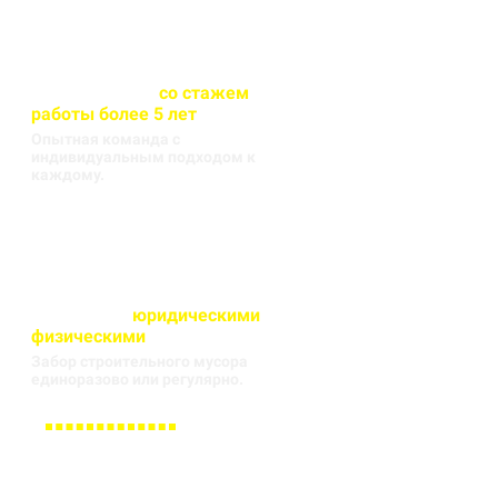
Весь персонал
со стажем
работы более 5 лет
Опытная команда с
индивидуальным подходом к
каждому.
Работаем с
юридическими
и
физическими
лицами
Забор строительного мусора
единоразово или регулярно.
Заполните