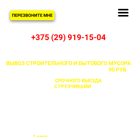
ЗВОНОК
ПЕРЕЗВОНИТЕ МНЕ
+375 (29) 919-15-04
ВЫВОЗ СТРОИТЕЛЬНОГО И БЫТОВОГО МУСОРА
В МИНСКЕ И МИНСКОЙ ОБЛАСТИ ОТ
90 РУБ
С ВОЗМОЖНОСТЬЮ
СРОЧНОГО ВЫЕЗДА
НА ОБЪЕКТ
ЗА 1 ЧАС
С ГРУЗЧИКАМИ
И БЕЗ
Бригада выезжает на объект
в течении
1 часа