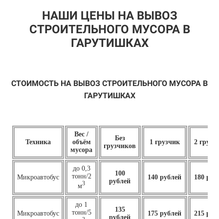
НАШИ ЦЕНЫ НА ВЫВОЗ
СТРОИТЕЛЬНОГО МУСОРА В
ГАРУТИШКАХ
СТОИМОСТЬ НА ВЫВОЗ СТРОИТЕЛЬНОГО МУСОРА В
ГАРУТИШКАХ
Вес /
Без
Техника
объём
1 грузчик
2 грузч
грузчиков
мусора
до 0,3
100
тонн/2
Микроавтобус
140 рублей
180 руб
рублей
3
м
до 1
135
тонн/5
Микроавтобус
175 рублей
215 руб
рублей