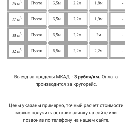
3
Пухто
6,5м
2,2м
1,8м
-
25 м
3
Пухто
6,5м
2,2м
1,9м
-
27 м
3
Пухто
6,5м
2,2м
2м
-
30 м
3
Пухто
6,5м
2,2м
2,2м
-
32 м
Выезд за пределы МКАД -
3 рубля/км.
Оплата
производится за кругорейс.
Цены указаны примерно, точный расчет стоимости
можно получить оставив заявку на сайте или
позвонив по телефону на нашем сайте.