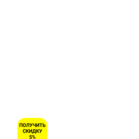
Заполните
форму и
получите
скидку 5
% на
первый
заказ
ИМЯ
НОМЕР
ТЕЛЕФОНА
*
ПОЛУЧИТЬ
СКИДКУ
5%