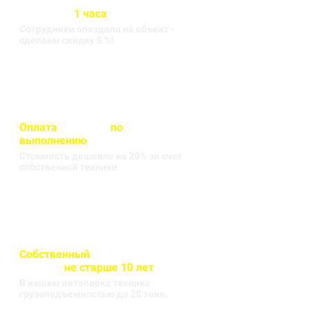
Бригада выезжает на объект
в течении
1 часа
Сотрудники опоздали на объект -
сделаем скидку 5 %!
Оплата
вносится
по
выполнению
кругорейса
Стоимость дешевле на 20% за счет
собственной техники
Собственный
автопарк
техники
не старше 10 лет
В нашем автопарке техника
грузоподъемностью до 20 тонн.