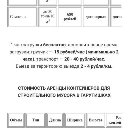
м
до 20
690
тонн/16
Самосвал
договорная
договор
рублей
3
м
1 час загрузки
бесплатно
; дополнительное время
загрузки: грузчик —
15 рублей/час (минимально 2
часа)
, транспорт —
20 - 40 рублей/час.
Выезд за территорию выезда
2 - 4 рубля/км.
СТОИМОСТЬ АРЕНДЫ КОНТЕЙНЕРОВ ДЛЯ
СТРОИТЕЛЬНОГО МУСОРА В ГАРУТИШКАХ
Вес
Объем
Тип
Длина
Ширина
Высота
контейнер