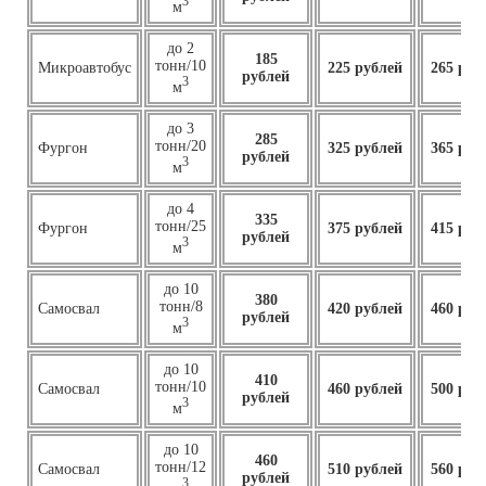
3
м
до 2
185
тонн/10
Микроавтобус
225 рублей
265 руб
рублей
3
м
до 3
285
тонн/20
Фургон
325 рублей
365 руб
рублей
3
м
до 4
335
тонн/25
Фургон
375 рублей
415 руб
рублей
3
м
до 10
380
тонн/8
Самосвал
420 рублей
460 руб
рублей
3
м
до 10
410
тонн/10
Самосвал
460
рублей
500 руб
рублей
3
м
до 10
460
тонн/12
Самосвал
510 рублей
560 руб
рублей
3