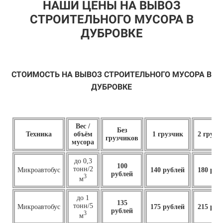
НАШИ ЦЕНЫ НА ВЫВОЗ
СТРОИТЕЛЬНОГО МУСОРА В
ДУБРОВКЕ
СТОИМОСТЬ НА ВЫВОЗ СТРОИТЕЛЬНОГО МУСОРА В
ДУБРОВКЕ
Вес /
Без
Техника
объём
1 грузчик
2 грузч
грузчиков
мусора
до 0,3
100
тонн/2
Микроавтобус
140 рублей
180 руб
рублей
3
м
до 1
135
тонн/5
Микроавтобус
175 рублей
215 руб
рублей
3
м