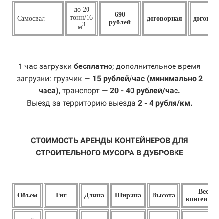
до 20
690
тонн/16
Самосвал
договорная
договор
рублей
3
м
1 час загрузки
бесплатно
; дополнительное время
загрузки: грузчик —
15 рублей/час (минимально 2
часа)
, транспорт —
20 - 40 рублей/час.
Выезд за территорию выезда
2 - 4 рубля/км.
СТОИМОСТЬ АРЕНДЫ КОНТЕЙНЕРОВ ДЛЯ
СТРОИТЕЛЬНОГО МУСОРА В ДУБРОВКЕ
Вес
Объем
Тип
Длина
Ширина
Высота
контейнер