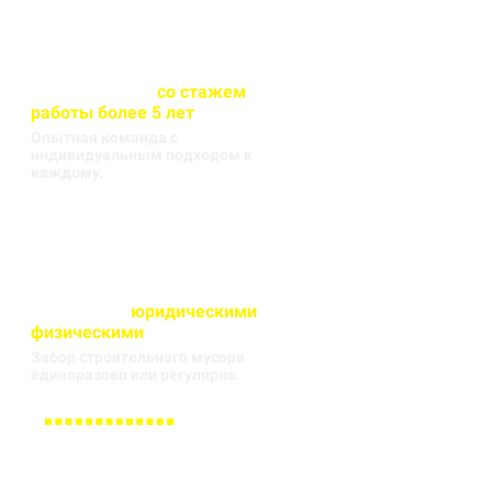
Весь персонал
со стажем
работы более 5 лет
Опытная команда с
индивидуальным подходом к
каждому.
Работаем с
юридическими
и
физическими
лицами
Забор строительного мусора
единоразово или регулярно.
Заполните