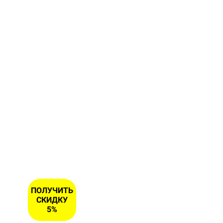
форму и
получите
скидку 5
% на
первый
заказ
ИМЯ
НОМЕР
ТЕЛЕФОНА
*
ПОЛУЧИТЬ
СКИДКУ
5%