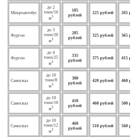
до 2
185
тонн/10
Микроавтобус
225 рублей
265 руб
рублей
3
м
до 3
285
тонн/20
Фургон
325 рублей
365 руб
рублей
3
м
до 4
335
тонн/25
Фургон
375 рублей
415 руб
рублей
3
м
до 10
380
тонн/8
Самосвал
420 рублей
460 руб
рублей
3
м
до 10
410
тонн/10
Самосвал
460
рублей
500 руб
рублей
3
м
до 10
460
тонн/12
Самосвал
510 рублей
560 руб
рублей
3
м