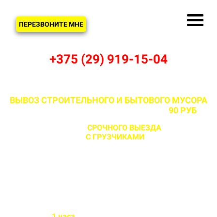
ЗВОНОК
ПЕРЕЗВОНИТЕ МНЕ
+375 (29) 919-15-04
ВЫВОЗ СТРОИТЕЛЬНОГО И БЫТОВОГО МУСОРА
В ЦНЯНКЕ И МИНСКОМ РАЙОНЕ ОТ
90 РУБ
С ВОЗМОЖНОСТЬЮ
СРОЧНОГО ВЫЕЗДА
НА ОБЪЕКТ
ЗА 1 ЧАС
С ГРУЗЧИКАМИ
И БЕЗ
Бригада выезжает на объект
в течении
1 часа