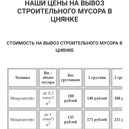
НАШИ ЦЕНЫ НА ВЫВОЗ
СТРОИТЕЛЬНОГО МУСОРА В
ЦНЯНКЕ
СТОИМОСТЬ НА ВЫВОЗ СТРОИТЕЛЬНОГО МУСОРА В
ЦНЯНКЕ
Вес /
Без
Техника
объём
1 грузчик
2 грузч
грузчиков
мусора
до 0,3
100
тонн/2
Микроавтобус
140 рублей
180 руб
рублей
3
м
до 1
135
тонн/5
Микроавтобус
175 рублей
215 руб
рублей
3
м