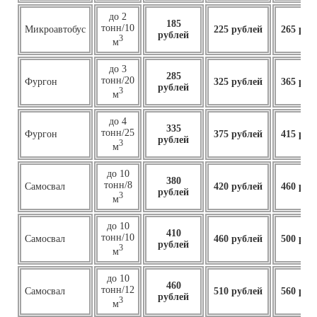
до 2
185
тонн/10
Микроавтобус
225 рублей
265 руб
рублей
3
м
до 3
285
тонн/20
Фургон
325 рублей
365 руб
рублей
3
м
до 4
335
тонн/25
Фургон
375 рублей
415 руб
рублей
3
м
до 10
380
тонн/8
Самосвал
420 рублей
460 руб
рублей
3
м
до 10
410
тонн/10
Самосвал
460
рублей
500 руб
рублей
3
м
до 10
460
тонн/12
Самосвал
510 рублей
560 руб
рублей
3
м