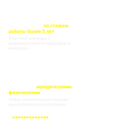
Весь персонал
со стажем
работы более 5 лет
Опытная команда с
индивидуальным подходом к
каждому.
Работаем с
юридическими
и
физическими
лицами
Забор строительного мусора
единоразово или регулярно.
Заполните