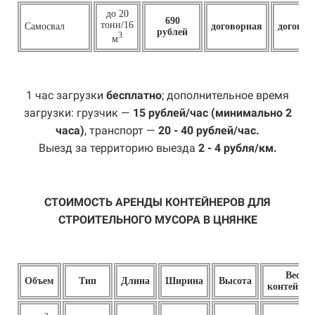
до 20
690
тонн/16
Самосвал
договорная
договор
рублей
3
м
1 час загрузки
бесплатно
; дополнительное время
загрузки: грузчик —
15 рублей/час (минимально 2
часа)
, транспорт —
20 - 40 рублей/час.
Выезд за территорию выезда
2 - 4 рубля/км.
СТОИМОСТЬ АРЕНДЫ КОНТЕЙНЕРОВ ДЛЯ
СТРОИТЕЛЬНОГО МУСОРА В ЦНЯНКЕ
Вес
Объем
Тип
Длина
Ширина
Высота
контейнер