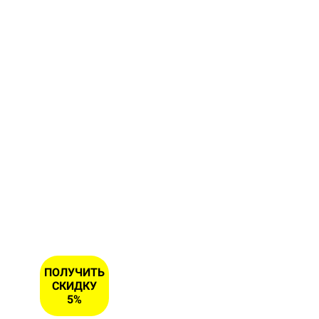
форму и
получите
скидку 5
% на
первый
заказ
ИМЯ
НОМЕР
ТЕЛЕФОНА
*
ПОЛУЧИТЬ
СКИДКУ
5%