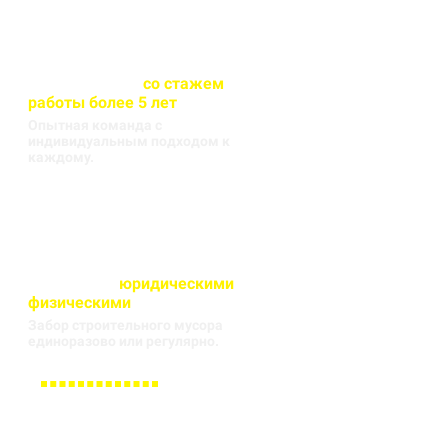
Весь персонал
со стажем
работы более 5 лет
Опытная команда с
индивидуальным подходом к
каждому.
Работаем с
юридическими
и
физическими
лицами
Забор строительного мусора
единоразово или регулярно.
Заполните