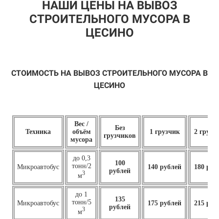
НАШИ ЦЕНЫ НА ВЫВОЗ
СТРОИТЕЛЬНОГО МУСОРА В
ЦЕСИНО
СТОИМОСТЬ НА ВЫВОЗ СТРОИТЕЛЬНОГО МУСОРА В
ЦЕСИНО
Вес /
Без
Техника
объём
1 грузчик
2 грузч
грузчиков
мусора
до 0,3
100
тонн/2
Микроавтобус
140 рублей
180 руб
рублей
3
м
до 1
135
тонн/5
Микроавтобус
175 рублей
215 руб
рублей
3
м