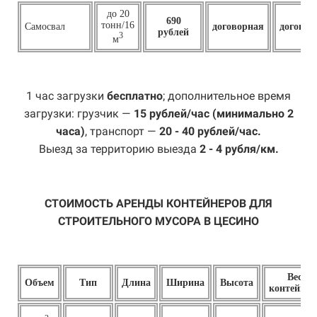
до 20
690
тонн/16
Самосвал
договорная
договор
рублей
3
м
1 час загрузки
бесплатно
; дополнительное время
загрузки: грузчик —
15 рублей/час (минимально 2
часа)
, транспорт —
20 - 40 рублей/час.
Выезд за территорию выезда
2 - 4 рубля/км.
СТОИМОСТЬ АРЕНДЫ КОНТЕЙНЕРОВ ДЛЯ
СТРОИТЕЛЬНОГО МУСОРА В ЦЕСИНО
Вес
Объем
Тип
Длина
Ширина
Высота
контейнер