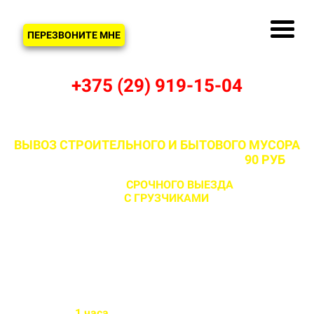
ЗВОНОК
ПЕРЕЗВОНИТЕ МНЕ
+375 (29) 919-15-04
ВЫВОЗ СТРОИТЕЛЬНОГО И БЫТОВОГО МУСОРА
В ЦЕСИНО И МИНСКОМ РАЙОНЕ ОТ
90 РУБ
С ВОЗМОЖНОСТЬЮ
СРОЧНОГО ВЫЕЗДА
НА ОБЪЕКТ
ЗА 1 ЧАС
С ГРУЗЧИКАМИ
И БЕЗ
Бригада выезжает на объект
в течении
1 часа