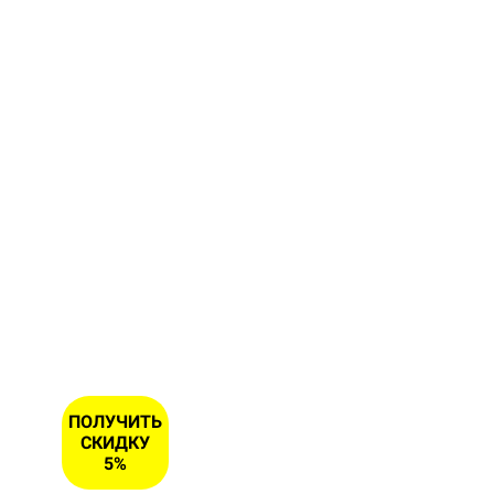
форму и
получите
скидку 5
% на
первый
заказ
ИМЯ
НОМЕР
ТЕЛЕФОНА
*
ПОЛУЧИТЬ
СКИДКУ
5%