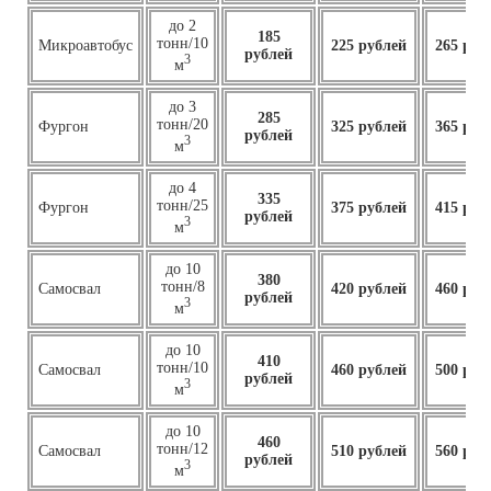
до 2
185
тонн/10
Микроавтобус
225 рублей
265 руб
рублей
3
м
до 3
285
тонн/20
Фургон
325 рублей
365 руб
рублей
3
м
до 4
335
тонн/25
Фургон
375 рублей
415 руб
рублей
3
м
до 10
380
тонн/8
Самосвал
420 рублей
460 руб
рублей
3
м
до 10
410
тонн/10
Самосвал
460
рублей
500 руб
рублей
3
м
до 10
460
тонн/12
Самосвал
510 рублей
560 руб
рублей
3
м