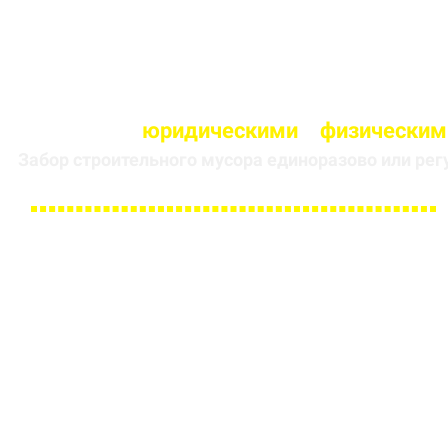
Работаем с
юридическими
и
физическим
Забор строительного мусора единоразово или рег
Заполните форму и получите
скидку 5 % на первый заказ
ИМЯ
НОМЕР ТЕЛЕФОНА *