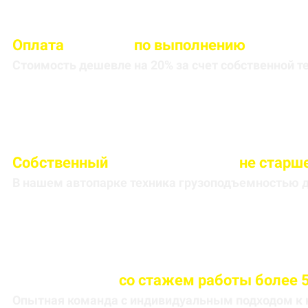
Оплата
вносится
по выполнению
кругоре
Стоимость дешевле на 20% за счет собственной т
Собственный
автопарк техники
не старше
В нашем автопарке техника грузоподъемностью до
Весь персонал
со стажем работы более 5
Опытная команда с индивидуальным подходом к