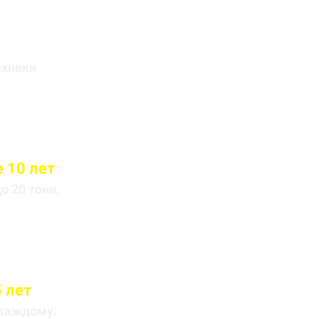
йса
ехники
 10 лет
 20 тонн.
 лет
 каждому.