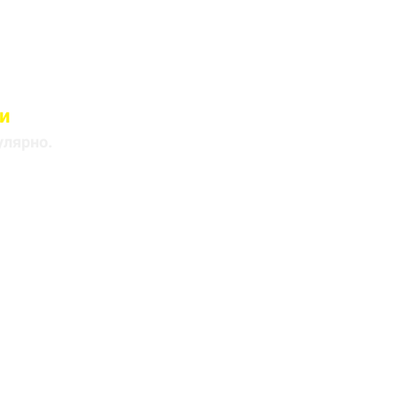
и
лицами
улярно.