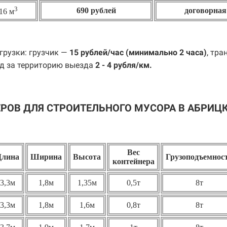
3
690 рублей
договорная
16 м
грузки: грузчик —
15 рублей/час (минимально 2 часа)
, тра
д за территорию выезда
2 - 4 рубля/км.
РОВ ДЛЯ СТРОИТЕЛЬНОГО МУСОРА В АБРИЦ
Вес
Длина
Ширина
Высота
Грузоподъемнос
контейнера
3,3м
1,8м
1,35м
0,5т
8т
3,3м
1,8м
1,6м
0,8т
8т